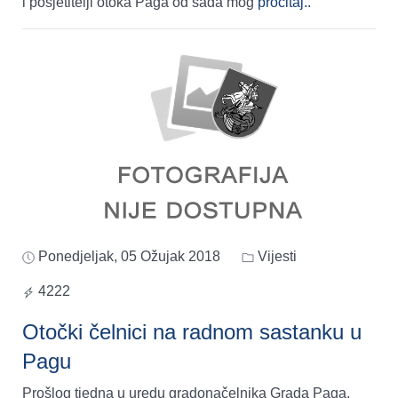
i posjetitelji otoka Paga od sada mog
pročitaj..
Ponedjeljak, 05 Ožujak 2018
Vijesti
4222
Otočki čelnici na radnom sastanku u
Pagu
Prošlog tjedna u uredu gradonačelnika Grada Paga,