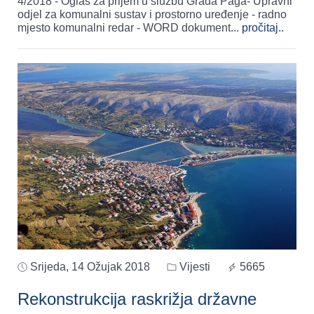
4/2018 - Oglas za prijem u službu Grada Paga- Upravni
odjel za komunalni sustav i prostorno uređenje - radno
mjesto komunalni redar - WORD dokument
...
pročitaj..
Srijeda, 14 Ožujak 2018
Vijesti
5665
Rekonstrukcija raskrižja državne