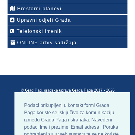
Prostorni planovi
Upravni odjeli Grada
Telefonski imenik
ONLINE arhiv sadržaja
© Grad Pag, gradska uprava Grada Paga 2017 - 2026
Verzija portala V 2.00
Podaci prikupljeni u kontakt formi Grada
Paga koriste se isključivo za komunikaciju
Uvjeti korištenja
Impressum
Kontakt
između Grada Paga i stranaka. Navedeni
podaci Ime i prezime, Email adresa i Poruka
Sitemap
RSS
pohranjeni su u web sustavu te se ne koriste