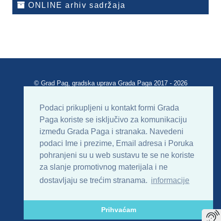
ONLINE arhiv sadržaja
© Grad Pag, gradska uprava Grada Paga 2017 - 2026
Verzija portala V 2.00
Podaci prikupljeni u kontakt formi Grada
Paga koriste se isključivo za komunikaciju
Uvjeti korištenja
Impressum
Kontakt
između Grada Paga i stranaka. Navedeni
podaci Ime i prezime, Email adresa i Poruka
Sitemap
RSS
pohranjeni su u web sustavu te se ne koriste
za slanje promotivnog materijala i ne
dostavljaju se trećim stranama.
informacije
Prihvaćam