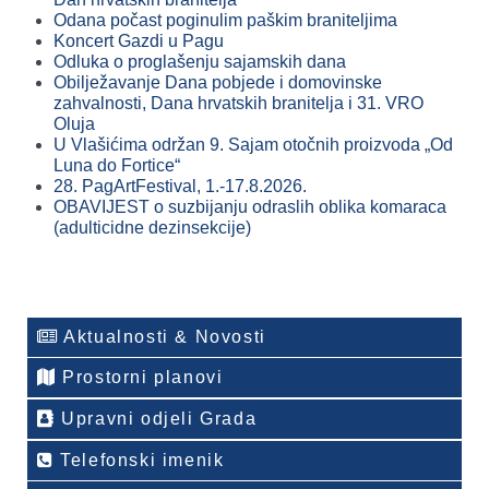
Odana počast poginulim paškim braniteljima
Koncert Gazdi u Pagu
Odluka o proglašenju sajamskih dana
Obilježavanje Dana pobjede i domovinske
zahvalnosti, Dana hrvatskih branitelja i 31. VRO
Oluja
U Vlašićima održan 9. Sajam otočnih proizvoda „Od
Luna do Fortice“
28. PagArtFestival, 1.-17.8.2026.
OBAVIJEST o suzbijanju odraslih oblika komaraca
(adulticidne dezinsekcije)
Aktualnosti & Novosti
Prostorni planovi
Upravni odjeli Grada
Telefonski imenik