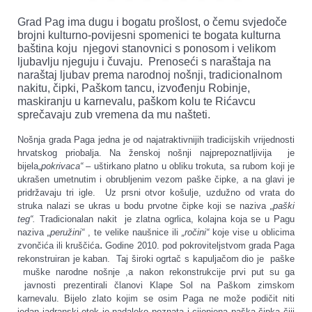
Grad Pag ima dugu i bogatu prošlost, o čemu svjedoče
brojni kulturno-povijesni spomenici te bogata kulturna
baština koju njegovi stanovnici s ponosom i velikom
ljubavlju njeguju i čuvaju. Prenoseći s naraštaja na
naraštaj ljubav prema narodnoj nošnji, tradicionalnom
nakitu, čipki, Paškom tancu, izvođenju Robinje,
maskiranju u karnevalu, paškom kolu te Rićavcu
sprečavaju zub vremena da mu našteti.
Nošnja grada Paga jedna je od najatraktivnijih tradicijskih vrijednosti
hrvatskog priobalja. Na ženskoj nošnji najprepoznatljivija je
bijela„
pokrivaca“
– uštirkano platno u obliku trokuta, sa rubom koji je
ukrašen umetnutim i obrubljenim vezom paške čipke, a na glavi je
pridržavaju tri igle. Uz prsni otvor košulje, uzdužno od vrata do
struka nalazi se ukras u bodu prvotne čipke koji se naziva
„paški
teg“.
Tradicionalan nakit je zlatna ogrlica, kolajna koja se u Pagu
naziva
„peružini“
, te velike naušnice ili
„ročini“
koje vise u oblicima
.
zvončića ili kruščića
Godine 2010. pod pokroviteljstvom grada Paga
rekonstruiran je kaban. Taj široki ogrtač s kapuljačom dio je paške
muške narodne nošnje ,a nakon rekonstrukcije prvi put su ga
javnosti prezentirali članovi Klape Sol na Paškom zimskom
karnevalu.
Bijelo zlato kojim se osim Paga ne može podičit niti
jedan jadranski otok je nadaleko poznata i cijenjena paška čipka čiji