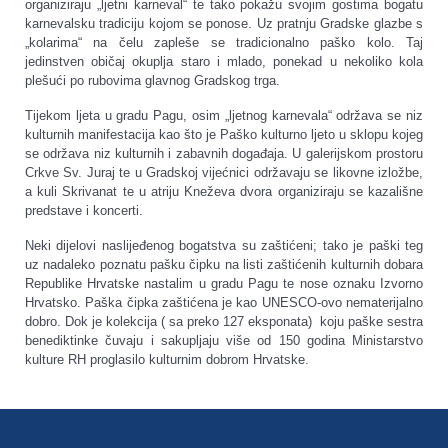
organiziraju „ljetni karneval“ te tako pokažu svojim gostima bogatu
karnevalsku tradiciju kojom se ponose. Uz pratnju Gradske glazbe s
„kolarima“ na čelu zapleše se tradicionalno paško kolo. Taj
jedinstven običaj okuplja staro i mlado, ponekad u nekoliko kola
plešući po rubovima glavnog Gradskog trga.
Tijekom ljeta u gradu Pagu, osim „ljetnog karnevala“ održava se niz
kulturnih manifestacija kao što je Paško kulturno ljeto u sklopu kojeg
se održava niz kulturnih i zabavnih događaja. U galerijskom prostoru
Crkve Sv. Juraj te u Gradskoj vijećnici održavaju se likovne izložbe,
a kuli Skrivanat te u atriju Kneževa dvora organiziraju se kazališne
predstave i koncerti.
Neki dijelovi naslijeđenog bogatstva su zaštićeni; tako je paški teg
uz nadaleko poznatu pašku čipku na listi zaštićenih kulturnih dobara
Republike Hrvatske nastalim u gradu Pagu te nose oznaku Izvorno
Hrvatsko. Paška čipka zaštićena je kao UNESCO-ovo nematerijalno
dobro. Dok je kolekcija ( sa preko 127 eksponata) koju paške sestra
benediktinke čuvaju i sakupljaju više od 150 godina Ministarstvo
kulture RH proglasilo kulturnim dobrom Hrvatske.