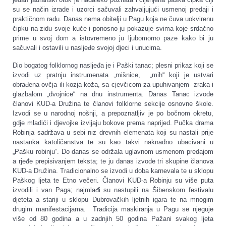
su se način izrade i uzorci sačuvali zahvaljujući usmenoj predaji i
praktičnom radu. Danas nema obitelji u Pagu koja ne čuva uokvirenu
čipku na zidu svoje kuće i ponosno ju pokazuje svima koje srdačno
prime u svoj dom a istovremeno ju ljubomorno paze kako bi ju
sačuvali i ostavili u nasljeđe svojoj djeci i unucima.
Dio bogatog folklornog nasljeđa je i Paški tanac; plesni prikaz koji se
izvodi uz pratnju instrumenata „mišnice, „mih“ koji je ustvari
obrađena ovčja ili kozja koža, sa cjevčicom za upuhivanjem zraka i
glazbalom „dvojnice“ na dnu instrumenta. Danas Tanac izvode
članovi KUD-a Družina te članovi folklorne sekcije osnovne škole.
Izvodi se u narodnoj nošnji, a prepoznatljiv je po bočnom okretu,
gdje mladići i djevojke izvijaju bokove prema naprijed. Pučka drama
Robinja sadržava u sebi niz drevnih elemenata koji su nastali prije
nastanka katoličanstva te su kao takvi naknadno ubacivani u
„Pašku robinju“. Do danas se održala uglavnom usmenom predajom
a rjeđe prepisivanjem teksta; te ju danas izvode tri skupine članova
KUD-a Družina. Tradicionalno se izvodi u doba karnevala te u sklopu
Paškog ljeta te Etno večeri. Članovi KUD-a Robinju su više puta
izvodili i van Paga; najmlađi su nastupili na Šibenskom festivalu
djeteta a stariji u sklopu Dubrovačkih ljetnih igara te na mnogim
drugim manifestacijama. Tradicija maskiranja u Pagu se njeguje
više od 80 godina a u zadnjih 50 godina Pažani svakog ljeta