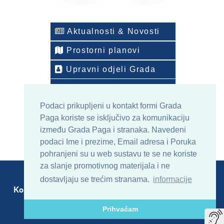
Aktualnosti & Novosti
Prostorni planovi
Upravni odjeli Grada
Telefonski imenik
Podaci prikupljeni u kontakt formi Grada
ONLINE arhiv sadržaja
Paga koriste se isključivo za komunikaciju
između Grada Paga i stranaka. Navedeni
podaci Ime i prezime, Email adresa i Poruka
pohranjeni su u web sustavu te se ne koriste
za slanje promotivnog materijala i ne
dostavljaju se trećim stranama.
informacije
Kontakt
Sitemap
RSS
Prihvaćam