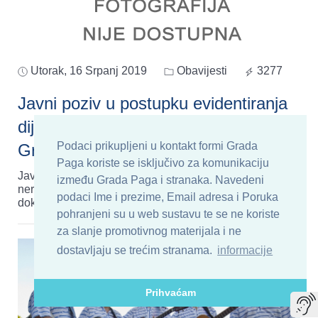
Utorak, 16 Srpanj 2019
Obavijesti
3277
Javni poziv u postupku evidentiranja
dijela nerazvrstanih cesta na području
Podaci prikupljeni u kontakt formi Grada
Grada Paga
Paga koriste se isključivo za komunikaciju
Javni poziv u postupku evidentiranja dijela
između Grada Paga i stranaka. Navedeni
nerazvrstanih cesta na području Grada Paga - pdf
podaci Ime i prezime, Email adresa i Poruka
dokument
...
pročitaj..
pohranjeni su u web sustavu te se ne koriste
za slanje promotivnog materijala i ne
dostavljaju se trećim stranama.
informacije
Prihvaćam