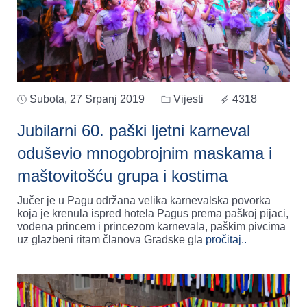
Subota, 27 Srpanj 2019
Vijesti
4318
Jubilarni 60. paški ljetni karneval
oduševio mnogobrojnim maskama i
maštovitošću grupa i kostima
Jučer je u Pagu održana velika karnevalska povorka
koja je krenula ispred hotela Pagus prema paškoj pijaci,
vođena princem i princezom karnevala, paškim pivcima
uz glazbeni ritam članova Gradske gla
pročitaj..