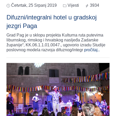
Četvrtak, 25 Srpanj 2019
Vijesti
3934
Difuzni/integralni hotel u gradskoj
jezgri Paga
Grad Pag je u sklopu projekta Kulturna ruta putevima
liburnskog, rimskog i hrvatskog nasljeđa Zadarske
županije“, KK.06.1.1.01.0047., ugovorio izradu Studije
poslovnog modela razvoja difuznog/integr
pročitaj..