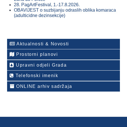
28. PagArtFestival, 1.-17.8.2026.
OBAVIJEST o suzbijanju odraslih oblika komaraca
(adulticidne dezinsekcije)
Aktualnosti & Novosti
Prostorni planovi
Upravni odjeli Grada
Telefonski imenik
ONLINE arhiv sadržaja