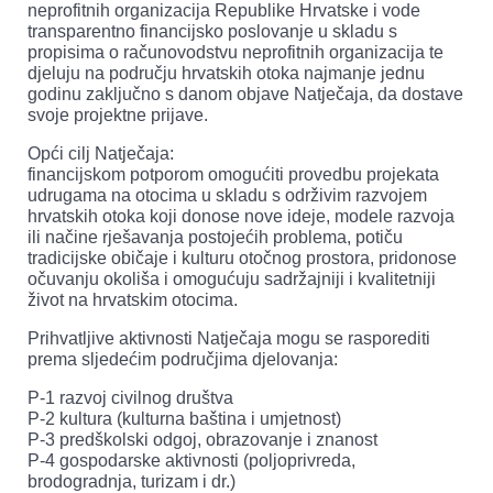
neprofitnih organizacija Republike Hrvatske i vode
transparentno financijsko poslovanje u skladu s
propisima o računovodstvu neprofitnih organizacija te
djeluju na području hrvatskih otoka najmanje jednu
godinu zaključno s danom objave Natječaja, da dostave
svoje projektne prijave.
Opći cilj Natječaja:
financijskom potporom omogućiti provedbu projekata
udrugama na otocima u skladu s održivim razvojem
hrvatskih otoka koji donose nove ideje, modele razvoja
ili načine rješavanja postojećih problema, potiču
tradicijske običaje i kulturu otočnog prostora, pridonose
očuvanju okoliša i omogućuju sadržajniji i kvalitetniji
život na hrvatskim otocima.
Prihvatljive aktivnosti Natječaja mogu se rasporediti
prema sljedećim područjima djelovanja:
P-1 razvoj civilnog društva
P-2 kultura (kulturna baština i umjetnost)
P-3 predškolski odgoj, obrazovanje i znanost
P-4 gospodarske aktivnosti (poljoprivreda,
brodogradnja, turizam i dr.)