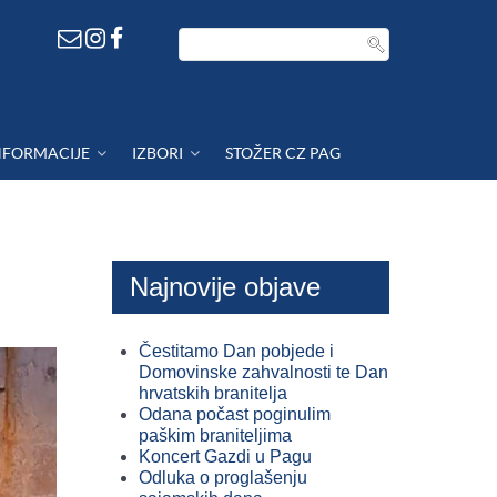
NFORMACIJE
IZBORI
STOŽER CZ PAG
Najnovije objave
Čestitamo Dan pobjede i
Domovinske zahvalnosti te Dan
hrvatskih branitelja
Odana počast poginulim
paškim braniteljima
Koncert Gazdi u Pagu
Odluka o proglašenju