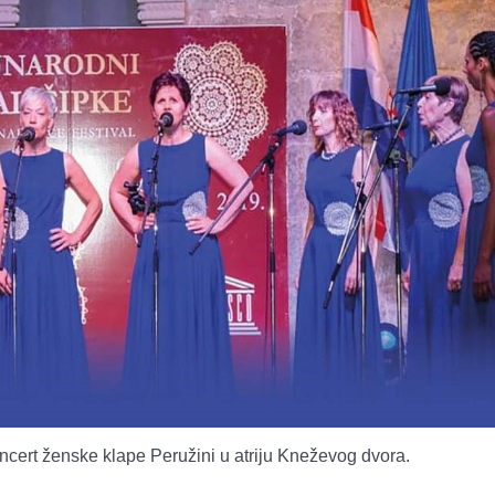
oncert ženske klape Peružini u atriju Kneževog dvora.