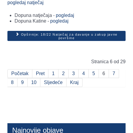
pogledaj natječaj
Dopuna natječaja -
pogledaj
Dopuna Katine -
pogledaj
Opširnije: 18/22 Natječaj za davanje u zakup javne
površine
Stranica 6 od 29
Početak
Pret
1
2
3
4
5
6
7
8
9
10
Sljedeće
Kraj
Najnovije objave