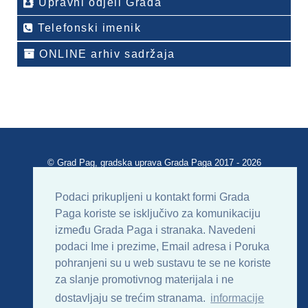
Upravni odjeli Grada
Telefonski imenik
ONLINE arhiv sadržaja
© Grad Pag, gradska uprava Grada Paga 2017 - 2026
Verzija portala V 2.00
Podaci prikupljeni u kontakt formi Grada
Paga koriste se isključivo za komunikaciju
Uvjeti korištenja
Impressum
Kontakt
između Grada Paga i stranaka. Navedeni
podaci Ime i prezime, Email adresa i Poruka
Sitemap
RSS
pohranjeni su u web sustavu te se ne koriste
za slanje promotivnog materijala i ne
dostavljaju se trećim stranama.
informacije