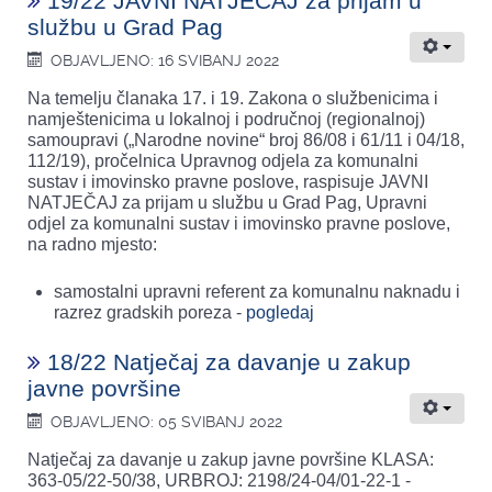
19/22 JAVNI NATJEČAJ za prijam u
službu u Grad Pag
OBJAVLJENO: 16 SVIBANJ 2022
Na temelju članaka 17. i 19. Zakona o službenicima i
namještenicima u lokalnoj i područnoj (regionalnoj)
samoupravi („Narodne novine“ broj 86/08 i 61/11 i 04/18,
112/19), pročelnica Upravnog odjela za komunalni
sustav i imovinsko pravne poslove, raspisuje JAVNI
NATJEČAJ za prijam u službu u Grad Pag, Upravni
odjel za komunalni sustav i imovinsko pravne poslove,
na radno mjesto:
samostalni upravni referent za komunalnu naknadu i
razrez gradskih poreza -
pogledaj
18/22 Natječaj za davanje u zakup
javne površine
OBJAVLJENO: 05 SVIBANJ 2022
Natječaj za davanje u zakup javne površine KLASA:
363-05/22-50/38, URBROJ: 2198/24-04/01-22-1 -