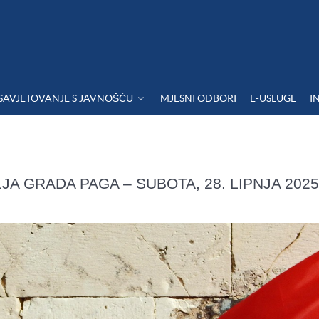
SAVJETOVANJE S JAVNOŠĆU
MJESNI ODBORI
E-USLUGE
I
A GRADA PAGA – SUBOTA, 28. LIPNJA 2025