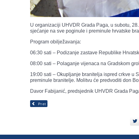
U organizaciji UHVDR Grada Paga, u subotu, 28. li
sjećanje na sve poginule i preminule hrvatske br
Program obilježavanja:
06:30 sati – Podizanje zastave Republike Hrvats
08:00 sati – Polaganje vijenaca na Gradskom grob
19:00 sati – Okupljanje branitelja ispred crkve u 
preminule branitelje. Molitvu će predvoditi don Bo
Davor Fabijanić, predsjednik UHVDR Grada Pag
Pret