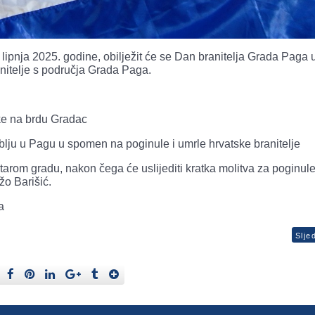
pnja 2025. godine, obilježit će se Dan branitelja Grada Paga u
anitelje s područja Grada Paga.
ke na brdu Gradac
lju u Pagu u spomen na poginule i umrle hrvatske branitelje
Starom gradu, nakon čega će uslijediti kratka molitva za poginule
žo Barišić.
a
Slje