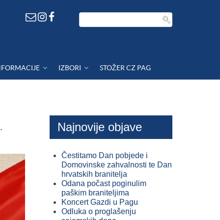
NFORMACIJE
IZBORI
STOŽER CZ PAG
Najnovije objave
.
Čestitamo Dan pobjede i
Domovinske zahvalnosti te Dan
hrvatskih branitelja
Odana počast poginulim
paškim braniteljima
Koncert Gazdi u Pagu
Odluka o proglašenju