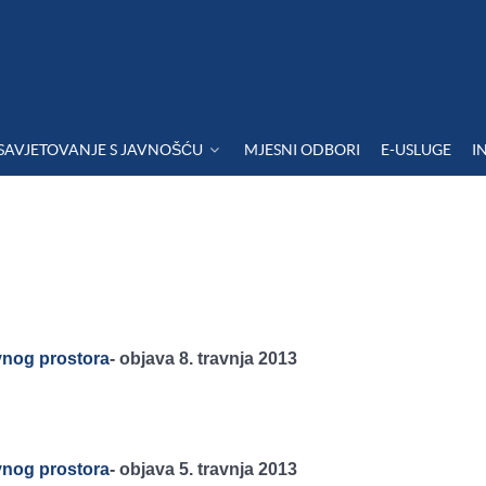
SAVJETOVANJE S JAVNOŠĆU
MJESNI ODBORI
E-USLUGE
I
vnog prostora
-
objava 8. travnja 2013
vnog prostora
-
objava 5. travnja 2013