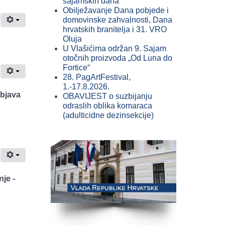
sajamskih dana
Obilježavanje Dana pobjede i
domovinske zahvalnosti, Dana
hrvatskih branitelja i 31. VRO
Oluja
U Vlašićima održan 9. Sajam
otočnih proizvoda „Od Luna do
Fortice“
28. PagArtFestival,
1.-17.8.2026.
objava
OBAVIJEST o suzbijanju
odraslih oblika komaraca
(adulticidne dezinsekcije)
je -