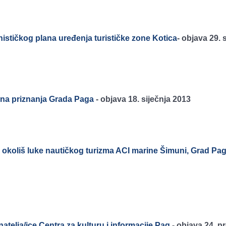
tičkog plana uređenja turističke zone Kotica
-
objava 29. s
avna priznanja Grada Paga
-
objava 18. siječnja 2013
okoliš luke nautičkog turizma ACI marine Šimuni, Grad Pa
telja/ice Centra za kulturu i informacije Pag
-
objava 24. p