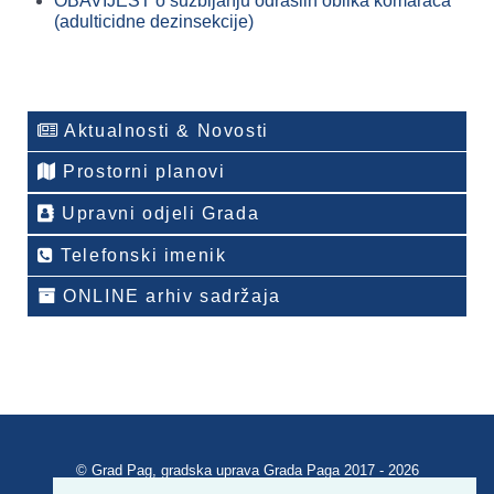
OBAVIJEST o suzbijanju odraslih oblika komaraca
(adulticidne dezinsekcije)
Aktualnosti & Novosti
Prostorni planovi
Upravni odjeli Grada
Telefonski imenik
ONLINE arhiv sadržaja
© Grad Pag, gradska uprava Grada Paga 2017 - 2026
Verzija portala V 2.00