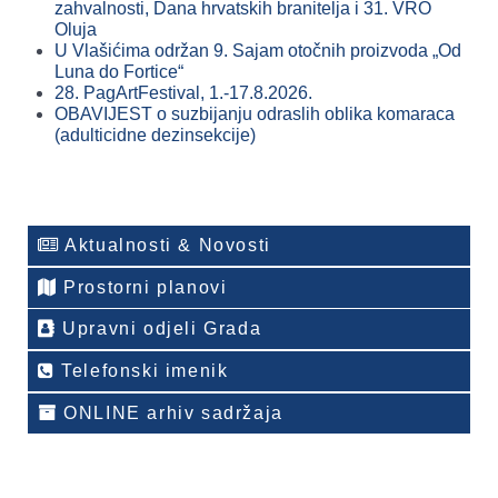
zahvalnosti, Dana hrvatskih branitelja i 31. VRO
Oluja
U Vlašićima održan 9. Sajam otočnih proizvoda „Od
Luna do Fortice“
28. PagArtFestival, 1.-17.8.2026.
OBAVIJEST o suzbijanju odraslih oblika komaraca
(adulticidne dezinsekcije)
Aktualnosti & Novosti
Prostorni planovi
Upravni odjeli Grada
Telefonski imenik
ONLINE arhiv sadržaja