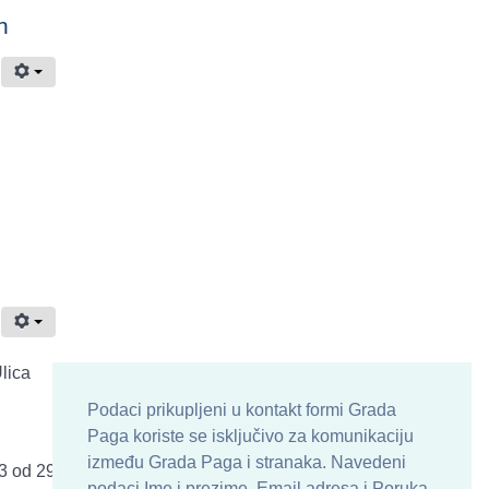
h
lica
Podaci prikupljeni u kontakt formi Grada
Paga koriste se isključivo za komunikaciju
između Grada Paga i stranaka. Navedeni
3 od 29
podaci Ime i prezime, Email adresa i Poruka