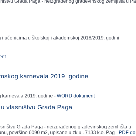
lasništvu Grada Paga - neizgrađenog građevinskog zemljišta u Pa
a i učenicima u školskoj i akademskoj 2018/2019. godini
ent
imskog karnevala 2019. godine
g karnevala 2019. godine -
WORD dokument
a u vlasništvu Grada Paga
vlasništvu Grada Paga - neizgrađenog građevinskog zemljišta u
junu, površine 6090 m2, upisane u zk.ul. 7133 k.o. Pag -
PDF do