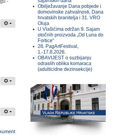
sajamskih dana
gu -
Obilježavanje Dana pobjede i
domovinske zahvalnosti, Dana
hrvatskih branitelja i 31. VRO
Oluja
U Vlašićima održan 9. Sajam
otočnih proizvoda „Od Luna do
Fortice“
28. PagArtFestival,
1.-17.8.2026.
OBAVIJEST o suzbijanju
odraslih oblika komaraca
(adulticidne dezinsekcije)
kument