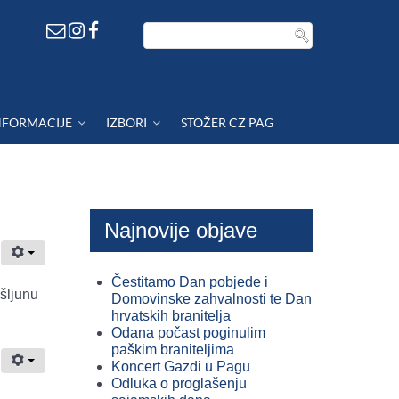
NFORMACIJE
IZBORI
STOŽER CZ PAG
Najnovije objave
Čestitamo Dan pobjede i
šljunu
Domovinske zahvalnosti te Dan
hrvatskih branitelja
Odana počast poginulim
paškim braniteljima
Koncert Gazdi u Pagu
Odluka o proglašenju