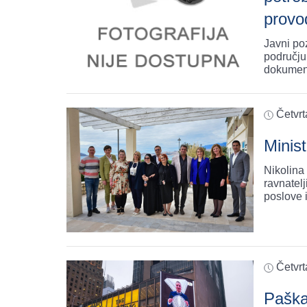
provod
Javni po
području
dokument
Četvrt
Minis
Nikolina 
ravnatelj
poslove 
Četvrt
Paška