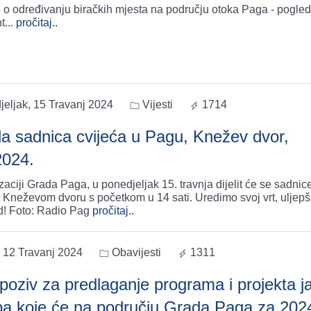
 o određivanju biračkih mjesta na području otoka Paga - pogled
t
...
pročitaj..
eljak, 15 Travanj 2024
Vijesti
1714
la sadnica cvijeća u Pagu, Knežev dvor,
2024.
aciji Grada Paga, u ponedjeljak 15. travnja dijelit će se sadnic
u Kneževom dvoru s početkom u 14 sati. Uredimo svoj vrt, uljep
d! Foto: Radio Pag
pročitaj..
 12 Travanj 2024
Obavijesti
1311
 poziv za predlaganje programa i projekta j
ba koje će na području Grada Paga za 202