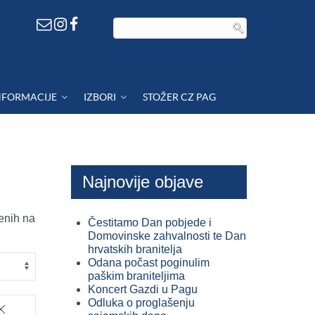
NFORMACIJE
IZBORI
STOŽER CZ PAG
Najnovije objave
enih na
Čestitamo Dan pobjede i
Domovinske zahvalnosti te Dan
hrvatskih branitelja
Odana počast poginulim
paškim braniteljima
Koncert Gazdi u Pagu
Odluka o proglašenju