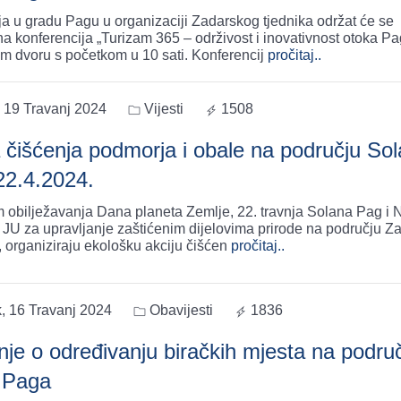
nja u gradu Pagu u organizaciji Zadarskog tjednika održat će se
na konferencija „Turizam 365 – održivost i inovativnost otoka Pa
 dvoru s početkom u 10 sati. Konferencij
pročitaj..
 19 Travanj 2024
Vijesti
1508
a čišćenja podmorja i obale na području So
22.4.2024.
obilježavanja Dana planeta Zemlje, 22. travnja Solana Pag i 
 JU za upravljanje zaštićenim dijelovima prirode na području Z
, organiziraju ekološku akciju čišćen
pročitaj..
, 16 Travanj 2024
Obavijesti
1836
nje o određivanju biračkih mjesta na podru
 Paga