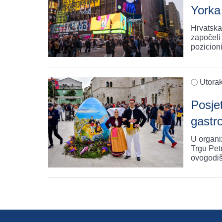
Yorka
Hrvatska
započeli
pozicion
Utorak
Posjet
gastr
U organi
Trgu Pet
ovogodiš