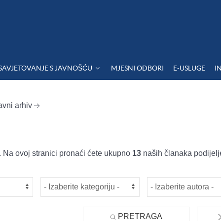
SAVJETOVANJE S JAVNOŠĆU
MJESNI ODBORI
E-USLUGE
I
avni arhiv
 Na ovoj stranici pronaći ćete ukupno
13
naših članaka podijelj
PRETRAGA