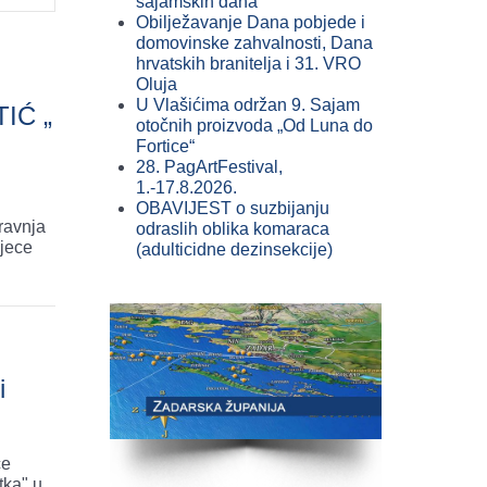
sajamskih dana
Obilježavanje Dana pobjede i
domovinske zahvalnosti, Dana
hrvatskih branitelja i 31. VRO
Oluja
U Vlašićima održan 9. Sajam
IĆ „
otočnih proizvoda „Od Luna do
Fortice“
28. PagArtFestival,
1.-17.8.2026.
OBAVIJEST o suzbijanju
ravnja
odraslih oblika komaraca
djece
(adulticidne dezinsekcije)
i
ce
tka" u