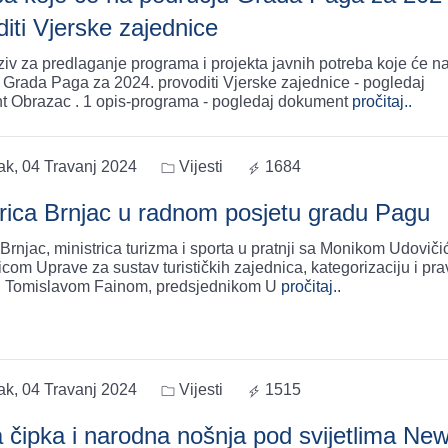
iti Vjerske zajednice
ziv za predlaganje programa i projekta javnih potreba koje će n
 Grada Paga za 2024. provoditi Vjerske zajednice - pogledaj
 Obrazac . 1 opis-programa - pogledaj dokument
pročitaj..
ak, 04 Travanj 2024
Vijesti
1684
trica Brnjac u radnom posjetu gradu Pagu
Brnjac, ministrica turizma i sporta u pratnji sa Monikom Udoviči
icom Uprave za sustav turističkih zajednica, kategorizaciju i pr
i Tomislavom Fainom, predsjednikom U
pročitaj..
ak, 04 Travanj 2024
Vijesti
1515
 čipka i narodna nošnja pod svijetlima Ne