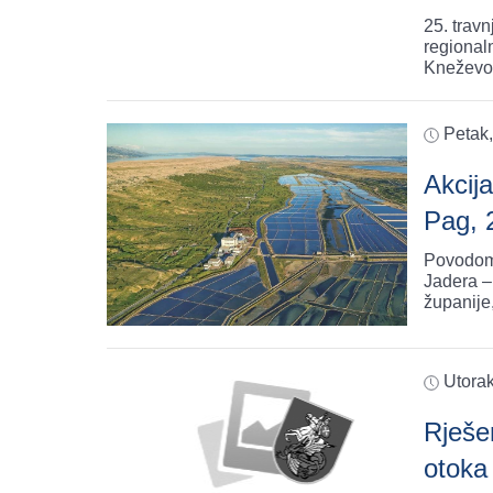
25. trav
regional
Kneževom
Petak,
Akcij
Pag, 
Povodom 
Jadera –
županije
Utorak
Rješe
otoka