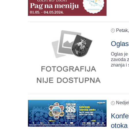
Petak,
Oglas
Oglas je
zavoda za zapošl
znanja i
Nedjel
Konfer
otoka