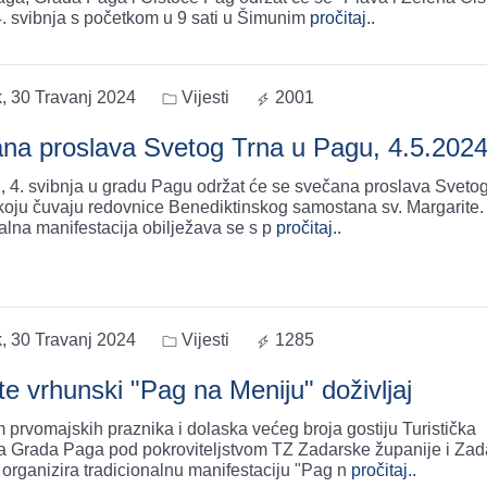
4. svibnja s početkom u 9 sati u Šimunim
pročitaj..
, 30 Travanj 2024
Vijesti
2001
na proslava Svetog Trna u Pagu, 4.5.2024
, 4. svibnja u gradu Pagu održat će se svečana proslava Svetog
e koju čuvaju redovnice Benediktinskog samostana sv. Margarite
nalna manifestacija obilježava se s p
pročitaj..
, 30 Travanj 2024
Vijesti
1285
te vrhunski "Pag na Meniju" doživljaj
prvomajskih praznika i dolaska većeg broja gostiju Turistička
a Grada Paga pod pokroviteljstvom TZ Zadarske županije i Zad
 organizira tradicionalnu manifestaciju "Pag n
pročitaj..