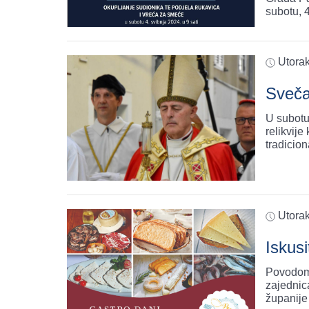
subotu, 
Utorak
Sveča
U subotu
relikvij
tradicio
Utorak
Iskusi
Povodom 
zajednic
županije