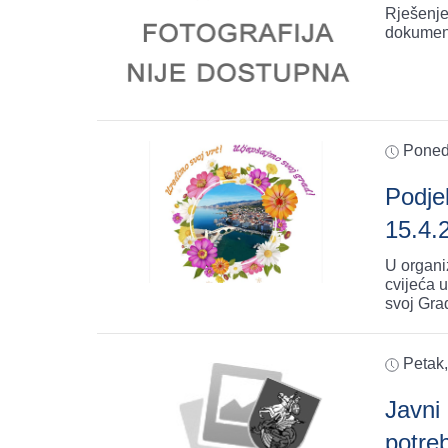
Rješenje
dokumen
Ponedj
Podje
15.4.
U organiz
cvijeća 
svoj Gra
Petak,
Javni
potre