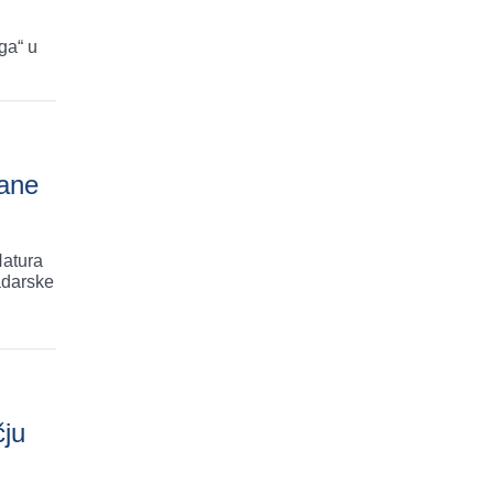
ga“ u
lane
Natura
adarske
čju