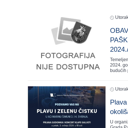
Utorak
OBAV
PAŠK
2024.
Temeljem
2024. go
budućih 
Utorak
Plava 
okoli
U organi
Grada Pa