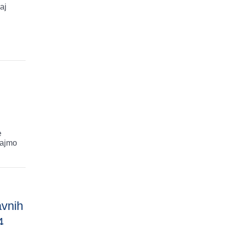
aj
e
šajmo
avnih
4.