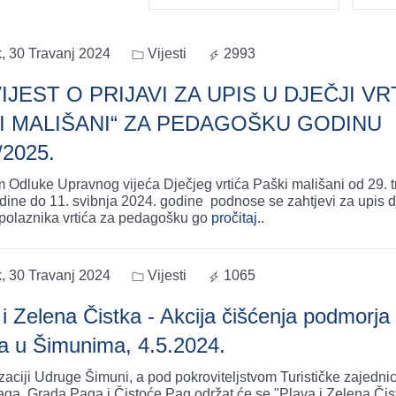
, 30 Travanj 2024
Vijesti
2993
IJEST O PRIJAVI ZA UPIS U DJEČJI VRT
I MALIŠANI“ ZA PEDAGOŠKU GODINU
/2025.
 Odluke Upravnog vijeća Dječjeg vrtića Paški mališani od 29. t
dine do 11. svibnja 2024. godine podnose se zahtjevi za upis 
polaznika vrtića za pedagošku go
pročitaj..
, 30 Travanj 2024
Vijesti
1065
i Zelena Čistka - Akcija čišćenja podmorja 
ša u Šimunima, 4.5.2024.
zaciji Udruge Šimuni, a pod pokroviteljstvom Turističke zajedni
ga, Grada Paga i Čistoće Pag održat će se "Plava i Zelena Čis