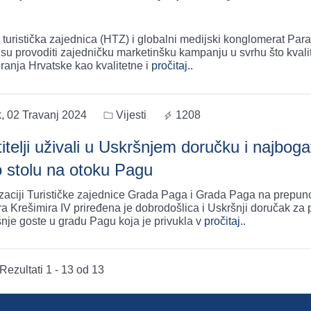
 turistička zajednica (HTZ) i globalni medijski konglomerat Pa
 su provoditi zajedničku marketinšku kampanju u svrhu što kvali
iranja Hrvatske kao kvalitetne i
pročitaj..
, 02 Travanj 2024
Vijesti
1208
itelji uživali u Uskršnjem doručku i najboga
o stolu na otoku Pagu
zaciji Turističke zajednice Grada Paga i Grada Paga na prepu
ra Krešimira IV priređena je dobrodošlica i Uskršnji doručak za 
nje goste u gradu Pagu koja je privukla v
pročitaj..
Rezultati 1 - 13 od 13