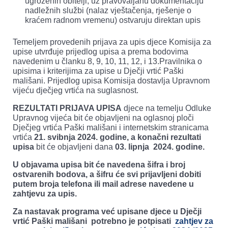
ugroženih obitelji, uz pravovaljanu dokumentaciju
nadležnih službi (nalaz vještačenja, rješenje o
kraćem radnom vremenu) ostvaruju direktan upis
Temeljem provedenih prijava za upis djece Komisija za
upise utvrđuje prijedlog upisa a prema bodovima
navedenim u članku 8, 9, 10, 11, 12, i 13.Pravilnika o
upisima i kriterijima za upise u Dječji vrtić Paški
mališani. Prijedlog upisa Komisija dostavlja Upravnom
vijeću dječjeg vrtića na suglasnost.
REZULTATI PRIJAVA UPISA
djece na temelju Odluke
Upravnog vijeća bit će objavljeni na oglasnoj ploči
Dječjeg vrtića Paški mališani i internetskim stranicama
vrtića
21. svibnja 2024. godine, a konačni rezultati
upisa
bit će objavljeni dana
03. lipnja 2024. godine.
U objavama upisa bit će navedena šifra i broj
ostvarenih bodova, a šifru će svi prijavljeni dobiti
putem broja telefona ili mail adrese navedene u
zahtjevu za upis.
Za nastavak programa već upisane djece u Dječji
vrtić Paški mališani potrebno je potpisati
zahtjev za