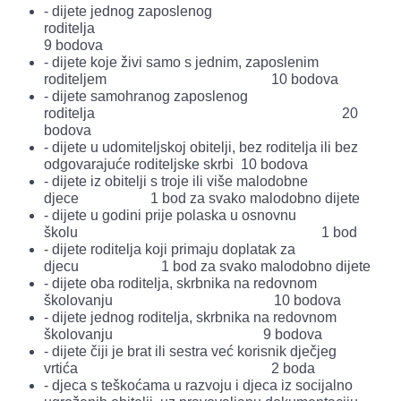
- dijete jednog zaposlenog
roditelja
9 bodova
- dijete koje živi samo s jednim, zaposlenim
roditeljem 10 bodova
- dijete samohranog zaposlenog
roditelja 20
bodova
- dijete u udomiteljskoj obitelji, bez roditelja ili bez
odgovarajuće roditeljske skrbi 10 bodova
- dijete iz obitelji s troje ili više malodobne
djece 1 bod za svako malodobno dijete
- dijete u godini prije polaska u osnovnu
školu 1 bod
- dijete roditelja koji primaju doplatak za
djecu 1 bod za svako malodobno dijete
- dijete oba roditelja, skrbnika na redovnom
školovanju 10 bodova
- dijete jednog roditelja, skrbnika na redovnom
školovanju 9 bodova
- dijete čiji je brat ili sestra već korisnik dječjeg
vrtića 2 boda
- djeca s teškoćama u razvoju i djeca iz socijalno