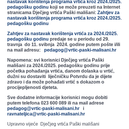
nastavak korištenja programa vrtića kroz 2024./2025.
pedagošku godinu
koji se može preuzeti na Internet
stranicama Dječjeg vrtića Paški mališani:
Zahtjev za
nastavak korištenja programa vrtića kroz 2024./2025.
pedagošku godinu
Zahtjev za nastavak korištenja vrtića za 2024./2025.
pedagošku godinu
predaje se u periodu od 29.
travnja do 11. svibnja 2024. godine putem pošte i/ili
na mail adresu:
pedagog@vrtic-paski-malisani.hr
Napomena: svi korisnici Dječjeg vrtića Paški
mališani za 2024./2025. pedagošku godinu prije
početka pohađanja vrtića, danom dolaska u vrtić,
dužni su dostaviti liječničku Potvrdu da je dijete
zdravo i da može pohađati vrtić s dokazom o
procijepljenosti djeteta.
Sve dodatne informacije korisnici mogu dobiti
putem telefona 023 600 089 ili na mail adrese
pedagog@vrtic-paski-malisani.hr
i
ravnateljica@vrtic-paski-malisani.hr
Upravno vijeće Dječjeg vrtića Paški mališani