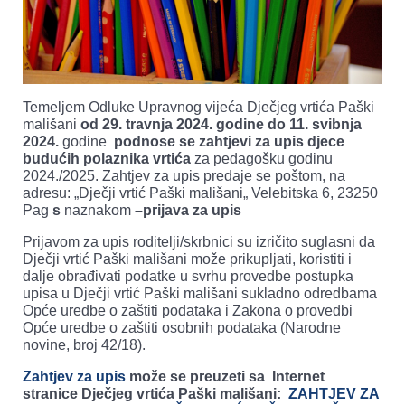
Temeljem Odluke Upravnog vijeća Dječjeg vrtića Paški
mališani
od 29. travnja 2024. godine do 11. svibnja
2024.
godine
podnose se zahtjevi za upis djece
budućih polaznika vrtića
za pedagošku godinu
2024./2025. Zahtjev za upis predaje se poštom, na
adresu: „Dječji vrtić Paški mališani„ Velebitska 6, 23250
Pag
s
naznakom
–prijava za upis
Prijavom za upis roditelji/skrbnici su izričito suglasni da
Dječji vrtić Paški mališani može prikupljati, koristiti i
dalje obrađivati podatke u svrhu provedbe postupka
upisa u Dječji vrtić Paški mališani sukladno odredbama
Opće uredbe o zaštiti podataka i Zakona o provedbi
Opće uredbe o zaštiti osobnih podataka (Narodne
novine, broj 42/18).
Zahtjev za upis
može se preuzeti sa Internet
stranice Dječjeg vrtića Paški mališani:
ZAHTJEV ZA