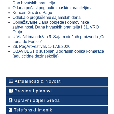
Dan hrvatskih branitelja
Odana počast poginulim paškim braniteljima
Koncert Gazdi u Pagu
Odluka o proglašenju sajamskih dana
Obilježavanje Dana pobjede i domovinske
zahvalnosti, Dana hrvatskih branitelja i 31. VRO
Oluja
U Vlašićima održan 9. Sajam otočnih proizvoda „Od
Luna do Fortice“
28. PagArtFestival, 1.-17.8.2026.
OBAVIJEST o suzbijanju odraslih oblika komaraca
(adulticidne dezinsekcije)
Aktualnosti & Novosti
Prostorni planovi
Upravni odjeli Grada
Telefonski imenik