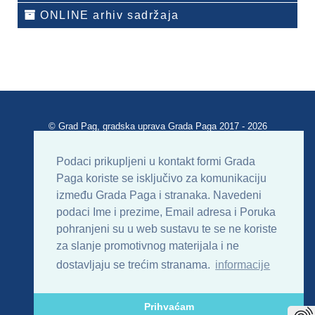
ONLINE arhiv sadržaja
© Grad Pag, gradska uprava Grada Paga 2017 - 2026
Verzija portala V 2.00
Podaci prikupljeni u kontakt formi Grada
Paga koriste se isključivo za komunikaciju
Uvjeti korištenja
Impressum
Kontakt
između Grada Paga i stranaka. Navedeni
podaci Ime i prezime, Email adresa i Poruka
Sitemap
RSS
pohranjeni su u web sustavu te se ne koriste
za slanje promotivnog materijala i ne
dostavljaju se trećim stranama.
informacije
Prihvaćam