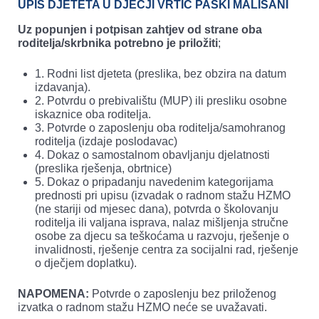
UPIS DJETETA U DJEČJI VRTIĆ PAŠKI MALIŠANI
Uz popunjen i potpisan zahtjev od strane oba
roditelja/skrbnika potrebno je priložiti
;
1. Rodni list djeteta (preslika, bez obzira na datum
izdavanja).
2. Potvrdu o prebivalištu (MUP) ili presliku osobne
iskaznice oba roditelja.
3. Potvrde o zaposlenju oba roditelja/samohranog
roditelja (izdaje poslodavac)
4. Dokaz o samostalnom obavljanju djelatnosti
(preslika rješenja, obrtnice)
5. Dokaz o pripadanju navedenim kategorijama
prednosti pri upisu (izvadak o radnom stažu HZMO
(ne stariji od mjesec dana), potvrda o školovanju
roditelja ili valjana isprava, nalaz mišljenja stručne
osobe za djecu sa teškoćama u razvoju, rješenje o
invalidnosti, rješenje centra za socijalni rad, rješenje
o dječjem doplatku).
NAPOMENA:
Potvrde o zaposlenju bez priloženog
izvatka o radnom stažu HZMO neće se uvažavati.