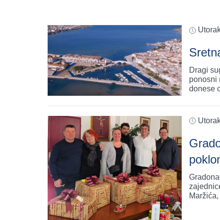
Utora
Sretn
Dragi su
ponosni 
donese o
Utora
Grado
poklo
Gradonač
zajednic
Maržića,