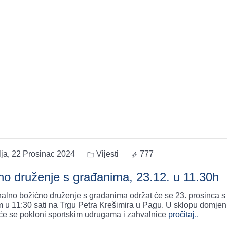
ja, 22 Prosinac 2024
Vijesti
777
no druženje s građanima, 23.12. u 11.30h
nalno božićno druženje s građanima održat će se 23. prosinca s
 u 11:30 sati na Trgu Petra Krešimira u Pagu. U sklopu domje
t će se pokloni sportskim udrugama i zahvalnice
pročitaj..