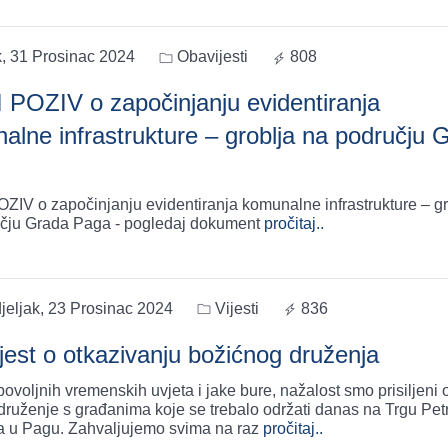
k, 31 Prosinac 2024
Obavijesti
808
 POZIV o započinjanju evidentiranja
alne infrastrukture – groblja na području 
ZIV o započinjanju evidentiranja komunalne infrastrukture – gr
čju Grada Paga - pogledaj dokument
pročitaj..
jeljak, 23 Prosinac 2024
Vijesti
836
jest o otkazivanju božićnog druženja
ovoljnih vremenskih uvjeta i jake bure, nažalost smo prisiljeni 
druženje s građanima koje se trebalo održati danas na Trgu Pet
a u Pagu. Zahvaljujemo svima na raz
pročitaj..