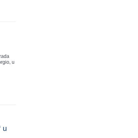
Grada
rgio, u
“ u