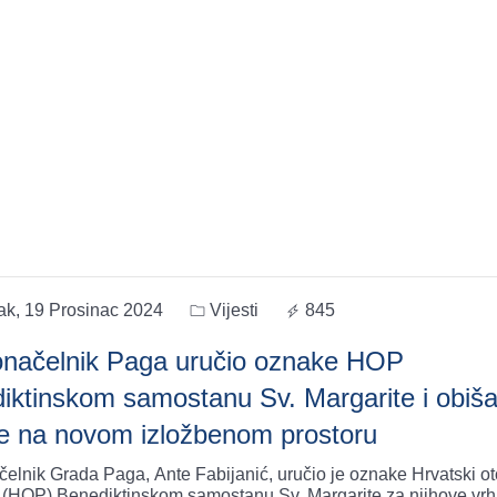
ak, 19 Prosinac 2024
Vijesti
845
načelnik Paga uručio oznake HOP
iktinskom samostanu Sv. Margarite i obiš
e na novom izložbenom prostoru
elnik Grada Paga, Ante Fabijanić, uručio je oznake Hrvatski ot
 (HOP) Benediktinskom samostanu Sv. Margarite za njihove vr