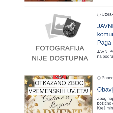
Utora
JAVNI
komun
Paga
JAVNI PO
na podru
Poned
Obavi
Zbog nep
božićno 
Krešimir