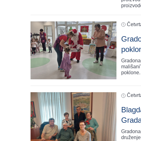
proizvode
Četvrt
Grado
poklo
Gradonač
mališani
poklone.
Četvrt
Blagd
Grad
Gradonač
druženje