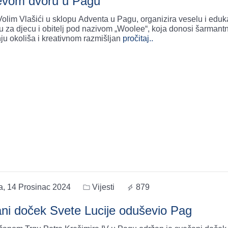
vom dvoru u Pagu
olim Vlašići u sklopu Adventa u Pagu, organizira veselu i eduk
u za djecu i obitelj pod nazivom „Woolee“, koja donosi šarmantn
ju okoliša i kreativnom razmišljan
pročitaj..
a, 14 Prosinac 2024
Vijesti
879
ni doček Svete Lucije oduševio Pag