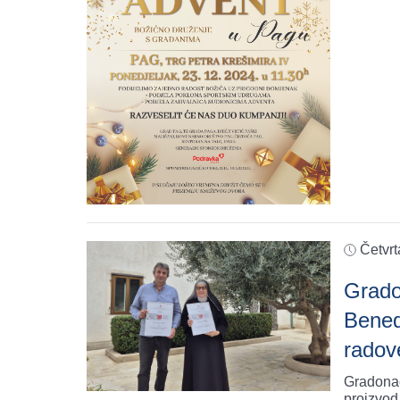
Četvrt
Grado
Bened
radov
Gradonač
proizvod