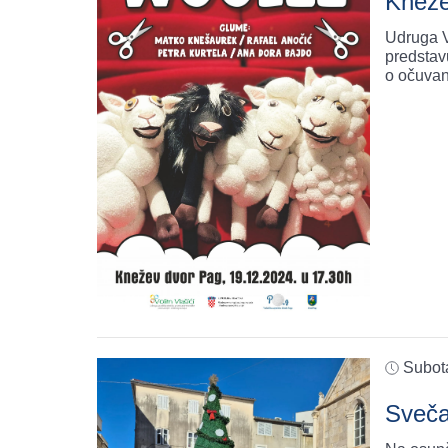
Kneže
Udruga V
predstav
o očuvan
Subot
Sveča