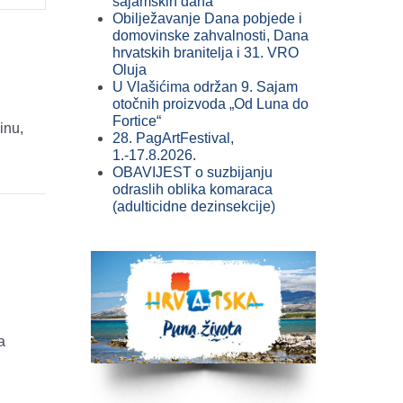
sajamskih dana
Obilježavanje Dana pobjede i
domovinske zahvalnosti, Dana
hrvatskih branitelja i 31. VRO
Oluja
U Vlašićima održan 9. Sajam
otočnih proizvoda „Od Luna do
Fortice“
inu,
28. PagArtFestival,
1.-17.8.2026.
OBAVIJEST o suzbijanju
odraslih oblika komaraca
(adulticidne dezinsekcije)
a