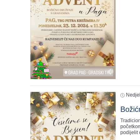
Nedjel
Božić
Tradicio
početkom
podijeli