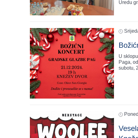
Uredu gr
Srijed
Božić
U sklopu
Paga, od
subotu, 
Poned
Vesel