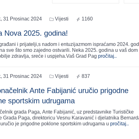
k, 31 Prosinac 2024
Vijesti
1160
a Nova 2025. godina!
građani i prijatelji,s nadom i entuzijazmom ispraćamo 2024. god
na sve što smo zajedno ostvarili. Neka 2025. godina u vaš dom
bilje zdravlja, sreće i uspjeha.Vaš Grad Pag
pročitaj..
k, 31 Prosinac 2024
Vijesti
837
načelnik Ante Fabijanić uručio prigodne
ne sportskim udrugama
elnik grada Paga, Ante Fabijanić, uz predstavnike Turističke
e Grada Paga, direktoricu Vesnu Karavanić i djelatnika Bernard
 uručio je prigodne poklone sportskim udrugama u
pročitaj..