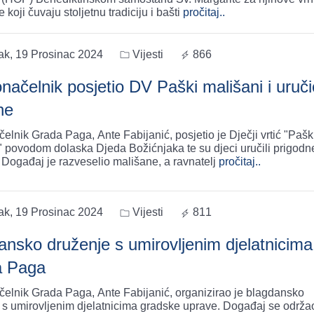
 koji čuvaju stoljetnu tradiciju i bašti
pročitaj..
ak, 19 Prosinac 2024
Vijesti
866
načelnik posjetio DV Paški mališani i uruči
ne
elnik Grada Paga, Ante Fabijanić, posjetio je Dječji vrtić "Pašk
" povodom dolaska Djeda Božićnjaka te su djeci uručili prigodn
 Događaj je razveselio mališane, a ravnatelj
pročitaj..
ak, 19 Prosinac 2024
Vijesti
811
ansko druženje s umirovljenim djelatnicima
a Paga
elnik Grada Paga, Ante Fabijanić, organizirao je blagdansko
 s umirovljenim djelatnicima gradske uprave. Događaj se održa