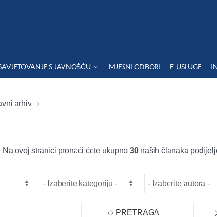
SAVJETOVANJE S JAVNOŠĆU
MJESNI ODBORI
E-USLUGE
I
avni arhiv
 Na ovoj stranici pronaći ćete ukupno
30
naših članaka podijelj
PRETRAGA