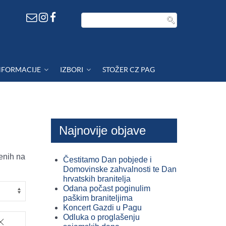
NFORMACIJE
IZBORI
STOŽER CZ PAG
Najnovije objave
enih na
Čestitamo Dan pobjede i
Domovinske zahvalnosti te Dan
hrvatskih branitelja
Odana počast poginulim
paškim braniteljima
Koncert Gazdi u Pagu
Odluka o proglašenju