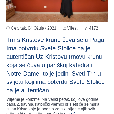
Četvrtak, 04 Ožujak 2021
Vijesti
4172
Trn s Kristove krune čuva se u Pagu.
Ima potvrdu Svete Stolice da je
autentičan Uz Kristovu trnovu krunu
koja se čuva u pariškoj katedrali
Notre-Dame, to je jedini Sveti Trn u
svijetu koji ima potvrdu Svete Stolice
da je autentičan
Vrijeme je korizme. Na Veliki petak, koji ove godine
pada 2. travnja, katolički vjernici prisjetit će se muka
Isusa Krista koje je podnio za iskupljenje njihovih
grijeha tri dana prije nego što je u
pročitaj..