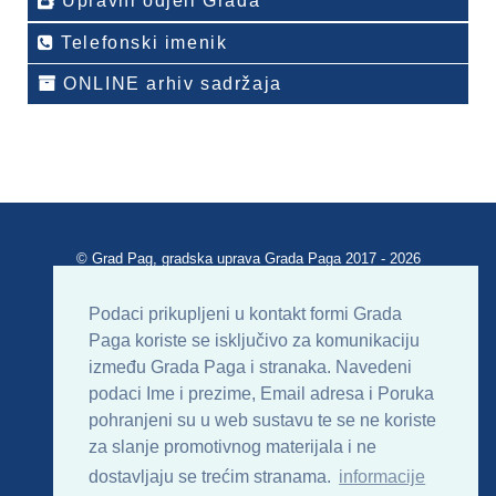
Upravni odjeli Grada
Telefonski imenik
ONLINE arhiv sadržaja
© Grad Pag, gradska uprava Grada Paga 2017 - 2026
Verzija portala V 2.00
Podaci prikupljeni u kontakt formi Grada
Paga koriste se isključivo za komunikaciju
Uvjeti korištenja
Impressum
Kontakt
između Grada Paga i stranaka. Navedeni
podaci Ime i prezime, Email adresa i Poruka
Sitemap
RSS
pohranjeni su u web sustavu te se ne koriste
za slanje promotivnog materijala i ne
dostavljaju se trećim stranama.
informacije