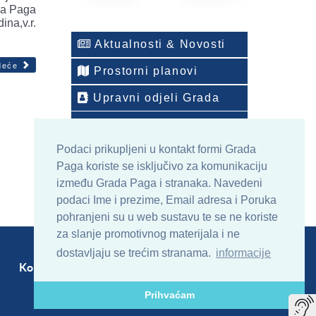
da Paga
na,v.r.
Aktualnosti & Novosti
deće
Prostorni planovi
Upravni odjeli Grada
Telefonski imenik
Podaci prikupljeni u kontakt formi Grada
ONLINE arhiv sadržaja
Paga koriste se isključivo za komunikaciju
između Grada Paga i stranaka. Navedeni
podaci Ime i prezime, Email adresa i Poruka
pohranjeni su u web sustavu te se ne koriste
za slanje promotivnog materijala i ne
dostavljaju se trećim stranama.
informacije
Kontakt
Sitemap
RSS
Prihvaćam