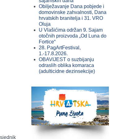
sajamskih dana
Obilježavanje Dana pobjede i
domovinske zahvalnosti, Dana
hrvatskih branitelja i 31. VRO
Oluja
U Vlašićima održan 9. Sajam
otočnih proizvoda „Od Luna do
Fortice“
28. PagArtFestival,
1.-17.8.2026.
OBAVIJEST o suzbijanju
odraslih oblika komaraca
(adulticidne dezinsekcije)
sjednik