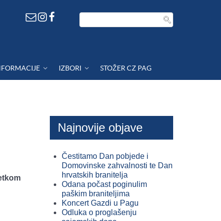
NFORMACIJE
IZBORI
STOŽER CZ PAG
Najnovije objave
Čestitamo Dan pobjede i
Domovinske zahvalnosti te Dan
hrvatskih branitelja
četkom
Odana počast poginulim
paškim braniteljima
Koncert Gazdi u Pagu
Odluka o proglašenju