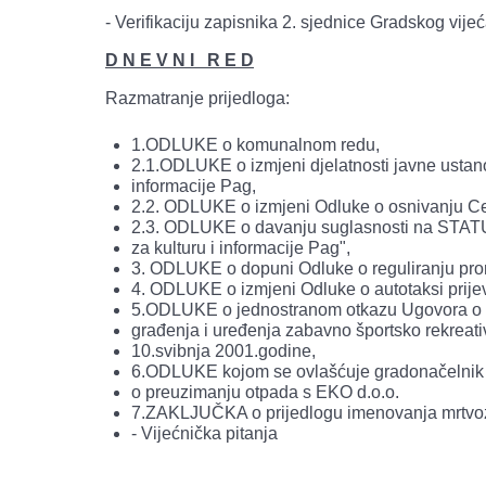
- Verifikaciju zapisnika 2. sjednice Gradskog vij
D N E V N I R E D
Razmatranje prijedloga:
1.ODLUKE o komunalnom redu,
2.1.ODLUKE o izmjeni djelatnosti javne ustanov
informacije Pag,
2.2. ODLUKE o izmjeni Odluke o osnivanju Cent
2.3. ODLUKE o davanju suglasnosti na STATUT
za kulturu i informacije Pag",
3. ODLUKE o dopuni Odluke o reguliranju pr
4. ODLUKE o izmjeni Odluke o autotaksi prije
5.ODLUKE o jednostranom otkazu Ugovora o ko
građenja i uređenja zabavno športsko rekreat
10.svibnja 2001.godine,
6.ODLUKE kojom se ovlašćuje gradonačelnik
o preuzimanju otpada s EKO d.o.o.
7.ZAKLJUČKA o prijedlogu imenovanja mrtvoz
- Vijećnička pitanja