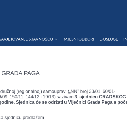
SAVJETOVANJE S JAVNOŠĆU
MJESNI ODBORI
E-USLUGE
I
A GRADA PAGA
odručnoj (regionalnoj) samoupravi („NN" broj 33/01, 60/01-
/09 ,150/11, 144/12 i 19/13) sazivam
3. sjednicu GRADSKOG
dine. Sjednica će se održati u Vijećnici Grada Paga s po
Za sjednicu predlažem