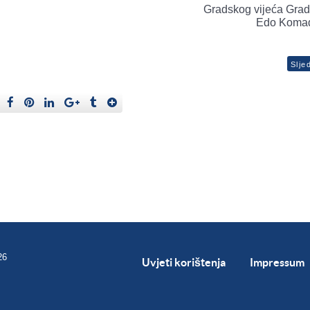
Gradskog vijeća Gra
Edo Komadi
Slje
26
Uvjeti korištenja
Impressum