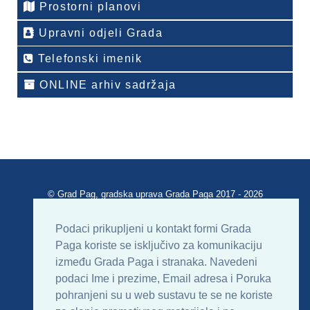
Prostorni planovi
Upravni odjeli Grada
Telefonski imenik
ONLINE arhiv sadržaja
© Grad Pag, gradska uprava Grada Paga 2017 - 2026
Verzija portala V 2.00
Podaci prikupljeni u kontakt formi Grada
Paga koriste se isključivo za komunikaciju
Uvjeti korištenja
Impressum
Kontakt
između Grada Paga i stranaka. Navedeni
podaci Ime i prezime, Email adresa i Poruka
Sitemap
RSS
pohranjeni su u web sustavu te se ne koriste