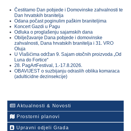
Čestitamo Dan pobjede i Domovinske zahvalnosti te
Dan hrvatskih branitelja
Odana počast poginulim paškim braniteljima
Koncert Gazdi u Pagu
Odluka o proglašenju sajamskih dana
Obilježavanje Dana pobjede i domovinske
zahvalnosti, Dana hrvatskih branitelja i 31. VRO
Oluja
U Vlašićima održan 9. Sajam otočnih proizvoda „Od
Luna do Fortice“
28. PagArtFestival, 1.-17.8.2026.
OBAVIJEST o suzbijanju odraslih oblika komaraca
(adulticidne dezinsekcije)
Aktualnosti & Novosti
Prostorni planovi
Upravni odjeli Grada