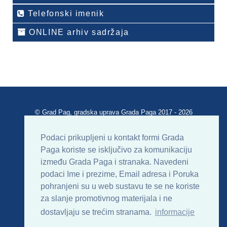
Telefonski imenik
ONLINE arhiv sadržaja
© Grad Pag, gradska uprava Grada Paga 2017 - 2026
Verzija portala V 2.00
Podaci prikupljeni u kontakt formi Grada
Paga koriste se isključivo za komunikaciju
Uvjeti korištenja
Impressum
Kontakt
između Grada Paga i stranaka. Navedeni
podaci Ime i prezime, Email adresa i Poruka
Sitemap
RSS
pohranjeni su u web sustavu te se ne koriste
za slanje promotivnog materijala i ne
dostavljaju se trećim stranama.
informacije