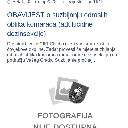
Petak, 30 Lipanj 2023
Vijesti
1643
OBAVIJEST o suzbijanju odraslih
oblika komaraca (adulticidne
dezinsekcije)
Djelatnici tvrtke CIKLON d.o.o. za sanitarnu zaštitu
čovjekove okoline, Zadar provesti će mjere suzbijanja
odraslih oblika komaraca (adulticidne dezinsekcije) na
području Vašeg Grada. Suzbijanje
pročitaj..