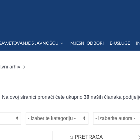
SAVJETOVANJE S JAVNOŠĆU
MJESNI ODBORI
E-USLUGE
I
avni arhiv
 Na ovoj stranici pronaći ćete ukupno
30
naših članaka podijelj
PRETRAGA