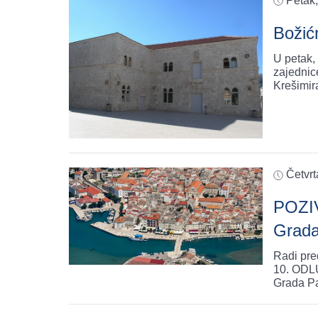
Petak
Božić
U petak,
zajednic
Krešimir
Četvrt
POZIV
Grad
Radi pre
10. ODL
Grada Pa