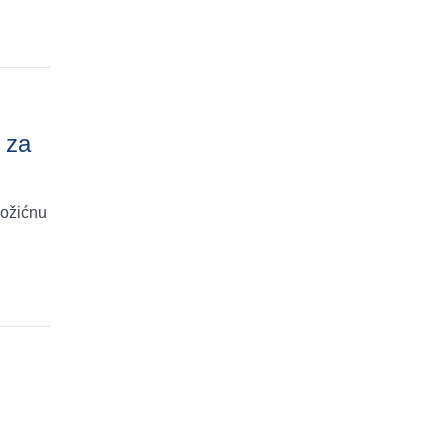
 za
božićnu