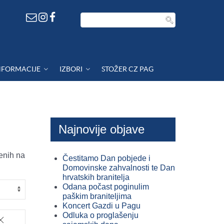
NFORMACIJE
IZBORI
STOŽER CZ PAG
Najnovije objave
enih na
Čestitamo Dan pobjede i
Domovinske zahvalnosti te Dan
hrvatskih branitelja
Odana počast poginulim
paškim braniteljima
Koncert Gazdi u Pagu
Odluka o proglašenju