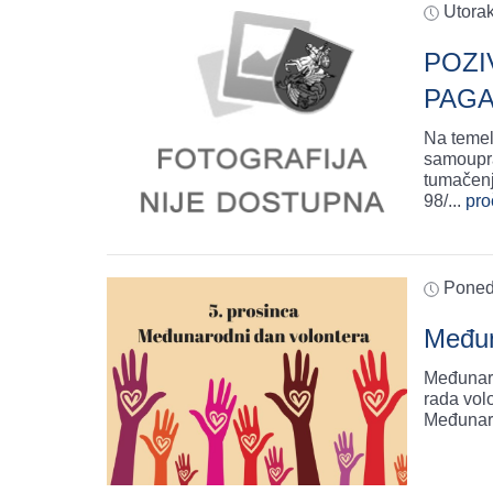
Utora
POZI
PAG
Na temelj
samoupra
tumačenj
98/
...
proč
Poned
Međun
Međunaro
rada volo
Međunar