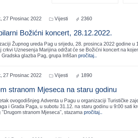
k, 27 Prosinac 2022
Vijesti
2360
bilarni Božićni koncert, 28.12.2022.
zaciji Župnog ureda Pag u srijedu, 28. prosinca 2022 godine u 1
j crkvi Uznesenja Marijina održat će se Božićni koncert na koj
i: Gradska glazba Pag, grupa Infišan
pročitaj..
k, 27 Prosinac 2022
Vijesti
1890
m stranom Mjeseca na staru godinu
etak ovogodišnjeg Adventa u Pagu u organizaciji Turističke zaj
ga i Grada Paga, u subotu 31.12. na staru godinu u 9:00 sati 
g "Drugom stranom Mjeseca", stazama
pročitaj..