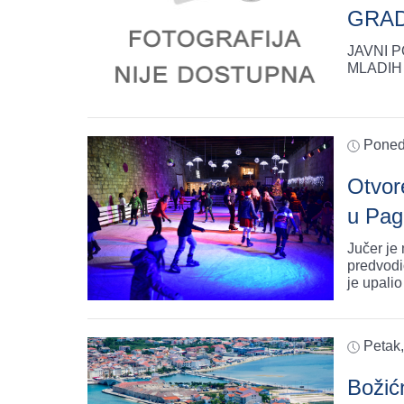
GRAD
JAVNI 
MLADIH 
Poned
Otvor
u Pag
Jučer je
predvodi
je upali
Petak
Božić