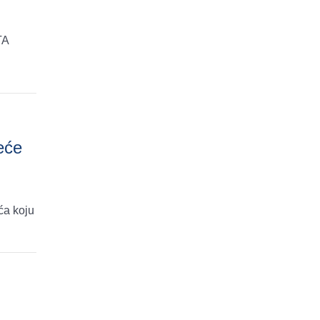
TA
eće
ća koju