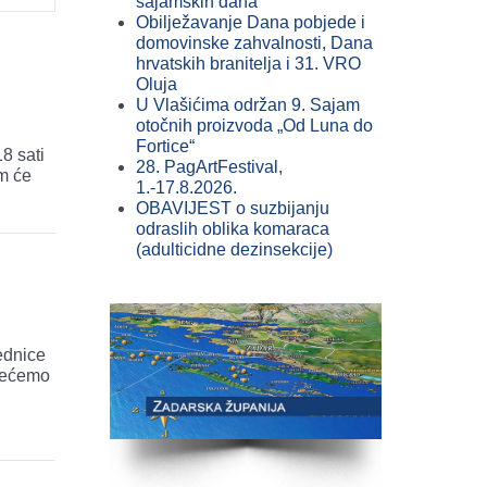
sajamskih dana
Obilježavanje Dana pobjede i
domovinske zahvalnosti, Dana
hrvatskih branitelja i 31. VRO
Oluja
U Vlašićima održan 9. Sajam
otočnih proizvoda „Od Luna do
Fortice“
8 sati
28. PagArtFestival,
em će
1.-17.8.2026.
OBAVIJEST o suzbijanju
odraslih oblika komaraca
(adulticidne dezinsekcije)
ednice
krećemo