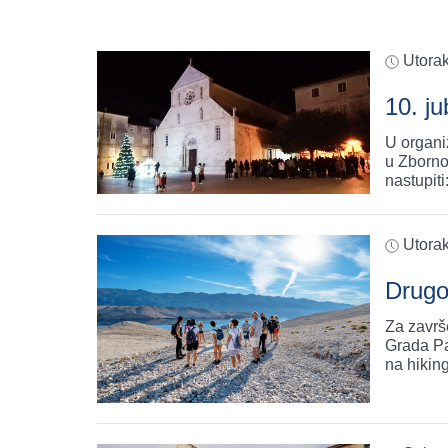
Utora
10. ju
U organi
u Zborno
nastupit
Utora
Drugo
Za završ
Grada Pa
na hikin