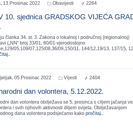
k, 13 Prosinac 2022
Obavijesti
2264
V 10. sjednica GRADSKOG VIJEĆA GRA
A
u članka 34. st. 3. Zakona o lokalnoj i područnoj (regionalnoj)
vi („NN“ broj 33/01, 60/01-vjerodostojno
e,129/05,109/07,125/08,36/09,150/11, 144/12,19/13, 137/15, 1
itaj..
jeljak, 05 Prosinac 2022
Vijesti
2404
arodni dan volontera, 5.12.2022.
dni dan volontera obilježava se 5. prosinca s ciljem jačanja vidl
ntera i svih njihovih aktivnosti diljem svijeta. Obilježavanjem
odnog dana volontera podsjećamo kako
pročitaj..