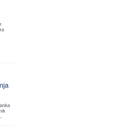
e
ra
nja
lanka
nik
..