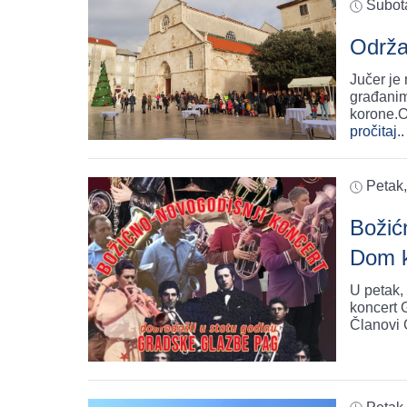
Subot
Održa
Jučer je
građanim
korone.O
pročitaj..
Petak
Božić
Dom k
U petak,
koncert 
Članovi 