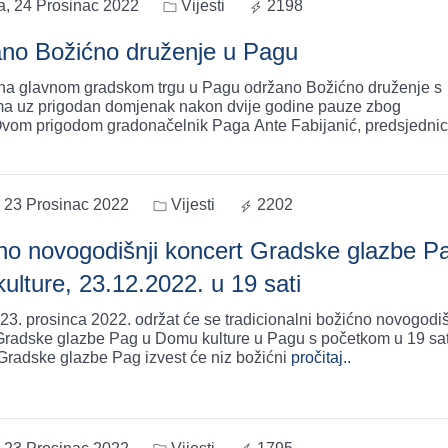
a, 24 Prosinac 2022
Vijesti
2198
no Božićno druženje u Pagu
 na glavnom gradskom trgu u Pagu održano Božićno druženje s
a uz prigodan domjenak nakon dvije godine pauze zbog
vom prigodom gradonačelnik Paga Ante Fabijanić, predsjedni
, 23 Prosinac 2022
Vijesti
2202
no novogodišnji koncert Gradske glazbe P
ulture, 23.12.2022. u 19 sati
 23. prosinca 2022. održat će se tradicionalni božićno novogodiš
Gradske glazbe Pag u Domu kulture u Pagu s početkom u 19 sat
Gradske glazbe Pag izvest će niz božićni
pročitaj..