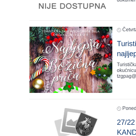
Četvrt
Turis
najlj
Turistič
okućnicu.
tzgpag@
Poned
27/2
KAND