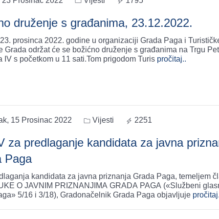
, 23 Prosinac 2022
Vijesti
1795
no druženje s građanima, 23.12.2022.
 23. prosinca 2022. godine u organizaciji Grada Paga i Turističk
e Grada održat će se božićno druženje s građanima na Trgu Pet
a IV s početkom u 11 sati.Tom prigodom Turis
pročitaj..
ak, 15 Prosinac 2022
Vijesti
2251
 za predlaganje kandidata za javna prizna
a Paga
dlaganja kandidata za javna priznanja Grada Paga, temeljem č
UKE O JAVNIM PRIZNANJIMA GRADA PAGA («Službeni glas
ga» 5/16 i 3/18), Gradonačelnik Grada Paga objavljuje
pročitaj