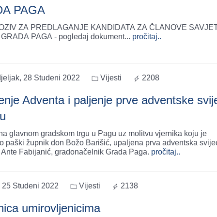
A PAGA
POZIV ZA PREDLAGANJE KANDIDATA ZA ČLANOVE SAVJE
GRADA PAGA - pogledaj dokument
...
pročitaj..
jeljak, 28 Studeni 2022
Vijesti
2208
enje Adventa i paljenje prve adventske svij
u
 na glavnom gradskom trgu u Pagu uz molitvu vjernika koju je
o paški župnik don Božo Barišić, upaljena prva adventska svije
o Ante Fabijanić, gradonačelnik Grada Paga.
pročitaj..
, 25 Studeni 2022
Vijesti
2138
nica umirovljenicima