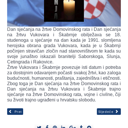
Dan sjećanja na žrtve Domovinskog rata i Dan sjećanja
na žrtvu Vukovara i Škabrnje obilježava se 18.
studenoga u sjećanje na dan kada je 1991. slomljena
herojska obrana grada Vukovara, kada je u Škabrnji
počinjen stravičan zločin nad stanovništvom te kada su
svoje junaštvo iskazali branitelji Saborskoga, Slunja,
Cetingrada i Rakovice.
Žrtve Vukovara i Škabrnje povezuje isti datum i potreba
za dostojnim odavanjem počasti svakoj žrtvi, kao zaloga
budućnosti, humanosti, praštanja, zajedništva i etičnosti.
Zbog toga je Dan sjećanja na žrtve Domovinskog rata i
Dan sjećanja na žrtvu Vukovara i Škabrnje trajno
sjećanje na žrtve Domovinskog rata, vojne i civilne, čiji
su životi trajno ugrađeni u hrvatsku slobodu.
Pret
Sljedeće