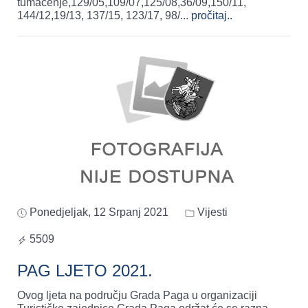
tumačenje,129/05,109/07,125/08,36/09,150/11,
144/12,19/13, 137/15, 123/17, 98/
...
pročitaj..
Ponedjeljak, 12 Srpanj 2021
Vijesti
5509
PAG LJETO 2021.
Ovog ljeta na području Grada Paga u organizaciji