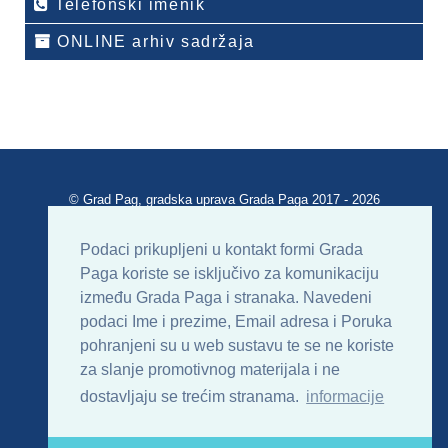
Telefonski imenik
ONLINE arhiv sadržaja
© Grad Pag, gradska uprava Grada Paga 2017 - 2026
Verzija portala V 2.00
Podaci prikupljeni u kontakt formi Grada
Paga koriste se isključivo za komunikaciju
Uvjeti korištenja
Impressum
Kontakt
između Grada Paga i stranaka. Navedeni
podaci Ime i prezime, Email adresa i Poruka
Sitemap
RSS
pohranjeni su u web sustavu te se ne koriste
za slanje promotivnog materijala i ne
dostavljaju se trećim stranama.
informacije