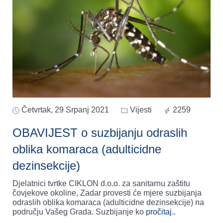
Četvrtak, 29 Srpanj 2021
Vijesti
2259
OBAVIJEST o suzbijanju odraslih
oblika komaraca (adulticidne
dezinsekcije)
Djelatnici tvrtke CIKLON d.o.o. za sanitarnu zaštitu
čovjekove okoline, Zadar provesti će mjere suzbijanja
odraslih oblika komaraca (adulticidne dezinsekcije) na
području Vašeg Grada. Suzbijanje ko
pročitaj..