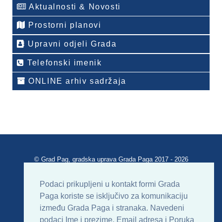
Aktualnosti & Novosti
Prostorni planovi
Upravni odjeli Grada
Telefonski imenik
ONLINE arhiv sadržaja
© Grad Pag, gradska uprava Grada Paga 2017 - 2026
Verzija portala V 2.00
Podaci prikupljeni u kontakt formi Grada
Paga koriste se isključivo za komunikaciju
Uvjeti korištenja
Impressum
Kontakt
između Grada Paga i stranaka. Navedeni
podaci Ime i prezime, Email adresa i Poruka