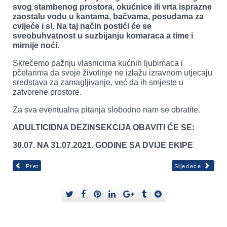
svog stambenog prostora, okućnice ili vrta isprazne
zaostalu vodu u kantama, bačvama, posudama za
cvijeće i sl. Na taj način postići će se
sveobuhvatnost u suzbijanju komaraca a time i
mirnije noći
.
Skrećemo pažnju vlasnicima kućnih ljubimaca i
pčelarima da svoje životinje ne izlažu izravnom utjecaju
sredstava za zamagljivanje, već da ih smjeste u
zatvorene prostore.
Za sva eventualna pitanja slobodno nam se obratite.
ADULTICIDNA DEZINSEKCIJA OBAVITI ĆE SE:
30.07. NA 31.07.2021. GODINE SA DVIJE EKIPE
Pret
Sljedeće