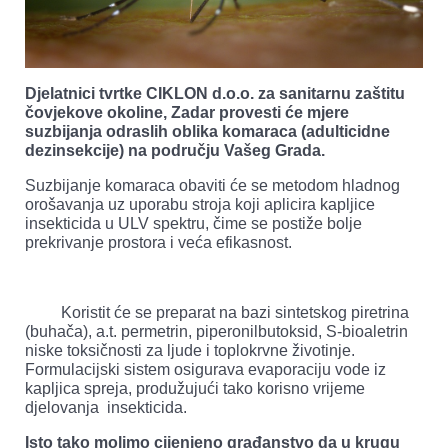
Djelatnici tvrtke CIKLON d.o.o. za sanitarnu zaštitu
čovjekove okoline, Zadar provesti će mjere
suzbijanja odraslih oblika komaraca (adulticidne
dezinsekcije) na području Vašeg Grada.
Suzbijanje komaraca obaviti će se metodom hladnog
orošavanja uz uporabu stroja koji aplicira kapljice
insekticida u ULV spektru, čime se postiže bolje
prekrivanje prostora i veća efikasnost.
Koristit će se preparat na bazi sintetskog piretrina
(buhača), a.t. permetrin, piperonilbutoksid, S-bioaletrin
niske toksičnosti za ljude i toplokrvne životinje.
Formulacijski sistem osigurava evaporaciju vode iz
kapljica spreja, produžujući tako korisno vrijeme
djelovanja insekticida.
Isto tako molimo cijenjeno građanstvo da u krugu