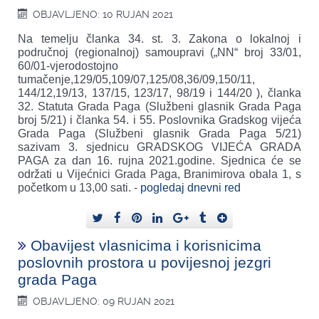
OBJAVLJENO: 10 RUJAN 2021
Na temelju članka 34. st. 3. Zakona o lokalnoj i
područnoj (regionalnoj) samoupravi („NN“ broj 33/01,
60/01-vjerodostojno
tumačenje,129/05,109/07,125/08,36/09,150/11,
144/12,19/13, 137/15, 123/17, 98/19 i 144/20 ), članka
32. Statuta Grada Paga (Službeni glasnik Grada Paga
broj 5/21) i članka 54. i 55. Poslovnika Gradskog vijeća
Grada Paga (Službeni glasnik Grada Paga 5/21)
sazivam 3. sjednicu GRADSKOG VIJEĆA GRADA
PAGA za dan 16. rujna 2021.godine. Sjednica će se
održati u Vijećnici Grada Paga, Branimirova obala 1, s
početkom u 13,00 sati. -
pogledaj dnevni red
Obavijest vlasnicima i korisnicima
poslovnih prostora u povijesnoj jezgri
grada Paga
OBJAVLJENO: 09 RUJAN 2021