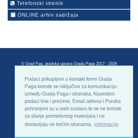
Telefonski imenik
ONLINE arhiv sadržaja
© Grad Pag, gradska uprava Grada Paga 2017 - 2026
Verzija portala V 2.00
Podaci prikupljeni u kontakt formi Grada
Paga koriste se isključivo za komunikaciju
Uvjeti korištenja
Impressum
Kontakt
između Grada Paga i stranaka. Navedeni
podaci Ime i prezime, Email adresa i Poruka
Sitemap
RSS
pohranjeni su u web sustavu te se ne koriste
za slanje promotivnog materijala i ne
dostavljaju se trećim stranama.
informacije