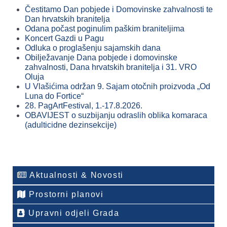
Čestitamo Dan pobjede i Domovinske zahvalnosti te
Dan hrvatskih branitelja
Odana počast poginulim paškim braniteljima
Koncert Gazdi u Pagu
Odluka o proglašenju sajamskih dana
Obilježavanje Dana pobjede i domovinske
zahvalnosti, Dana hrvatskih branitelja i 31. VRO
Oluja
U Vlašićima održan 9. Sajam otočnih proizvoda „Od
Luna do Fortice“
28. PagArtFestival, 1.-17.8.2026.
OBAVIJEST o suzbijanju odraslih oblika komaraca
(adulticidne dezinsekcije)
Aktualnosti & Novosti
Prostorni planovi
Upravni odjeli Grada