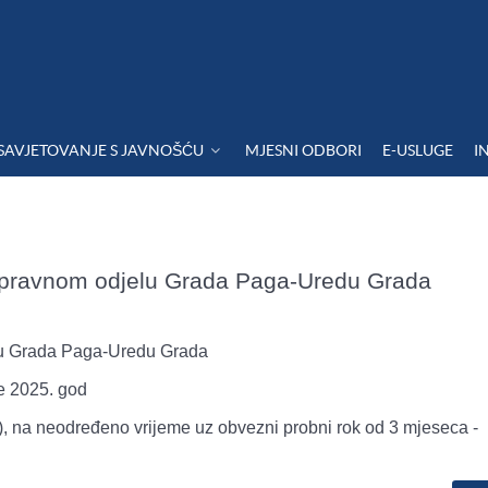
SAVJETOVANJE S JAVNOŠĆU
MJESNI ODBORI
E-USLUGE
I
upravnom odjelu Grada Paga-Uredu Grada
lu Grada Paga-Uredu Grada
če 2025. god
/ž), na neodređeno vrijeme uz obvezni probni rok od 3 mjeseca -