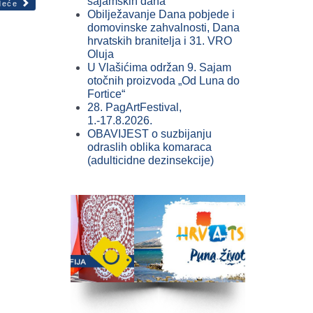
sajamskih dana
deće
Obilježavanje Dana pobjede i
domovinske zahvalnosti, Dana
hrvatskih branitelja i 31. VRO
Oluja
U Vlašićima održan 9. Sajam
otočnih proizvoda „Od Luna do
Fortice“
28. PagArtFestival,
1.-17.8.2026.
OBAVIJEST o suzbijanju
odraslih oblika komaraca
(adulticidne dezinsekcije)