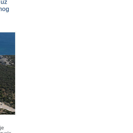
 uz
nog
je