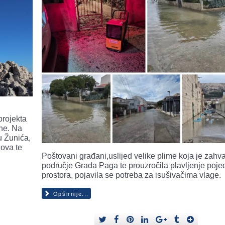
i
projekta
ine. Na
u Žunića,
dova te
Poštovani građani,uslijed velike plime koja je zahva
područje Grada Paga te prouzročila plavljenje poje
prostora, pojavila se potreba za isušivačima vlage.
Opširnije...