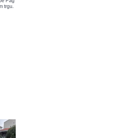
zbe Pag
m trgu.