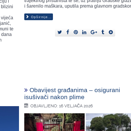
trajektnog pristaništa te se, uz pratnju Gradske gla
iju i
i šarenilo maškara, uputila prema glavnom gradsko
blizini
 vijeća
Opširnije...
anić,
muni te
o dana
m
Obavijest građanima – osigurani
isušivači nakon plime
OBJAVLJENO: 16 VELJAČA 2026