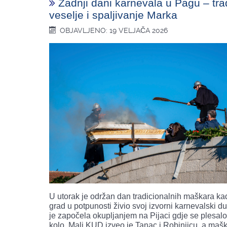
Zadnji dani karnevala u Pagu – trad
veselje i spaljivanje Marka
OBJAVLJENO: 19 VELJAČA 2026
U utorak je održan dan tradicionalnih maškara ka
grad u potpunosti živio svoj izvorni karnevalski d
je započela okupljanjem na Pijaci gdje se plesal
kolo. Mali KUD izveo je Tanac i Robinjicu, a mašk