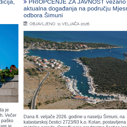
icija,
PRIOPĆENJE ZA JAVNOST vezano
aktualna događanja na području Mjes
odbora Šimuni
OBJAVLJENO: 11 VELJAČA 2026
da je
uh. Večer
Dana 8. veljače 2026. godine u naselju Šimuni, na
o paško
katastarskoj čestici 2723/93 k.o. Kolan, postavljena 
are je