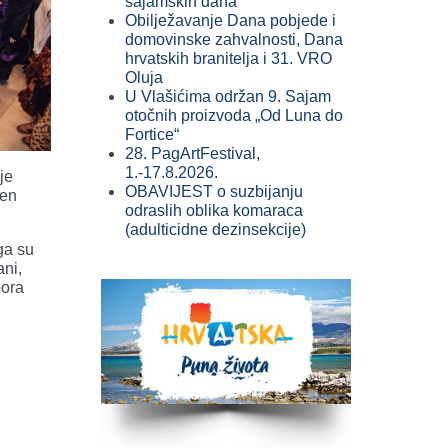
sajamskih dana
Obilježavanje Dana pobjede i
domovinske zahvalnosti, Dana
hrvatskih branitelja i 31. VRO
Oluja
U Vlašićima održan 9. Sajam
otočnih proizvoda „Od Luna do
Fortice“
28. PagArtFestival,
1.-17.8.2026.
je
OBAVIJEST o suzbijanju
ćen
odraslih oblika komaraca
(adulticidne dezinsekcije)
ga su
ani,
bora