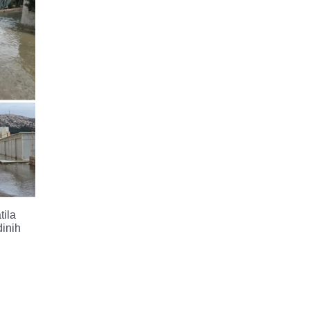
tila
dinih