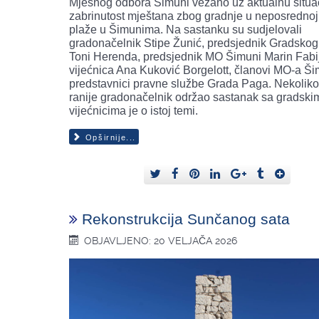
Mjesnog odbora Šimuni vezano uz aktualnu situac
zabrinutost mještana zbog gradnje u neposrednoj 
plaže u Šimunima. Na sastanku su sudjelovali
gradonačelnik Stipe Žunić, predsjednik Gradskog
Toni Herenda, predsjednik MO Šimuni Marin Fabij
vijećnica Ana Kuković Borgelott, članovi MO-a Ši
predstavnici pravne službe Grada Paga. Nekolik
ranije gradonačelnik održao sastanak sa gradski
vijećnicima je o istoj temi.
Opširnije...
Rekonstrukcija Sunčanog sata
OBJAVLJENO: 20 VELJAČA 2026