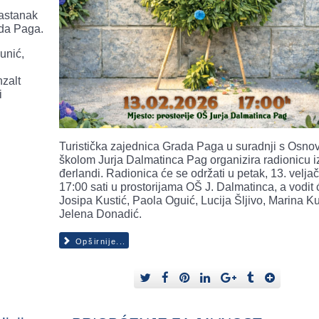
astanak
da Paga.
unić,
nzalt
i
Turistička zajednica Grada Paga u suradnji s Osn
školom Jurja Dalmatinca Pag organizira radionicu i
đerlandi. Radionica će se održati u petak, 13. veljač
17:00 sati u prostorijama OŠ J. Dalmatinca, a vodit 
Josipa Kustić, Paola Oguić, Lucija Šljivo, Marina Kus
Jelena Donadić.
Opširnije...