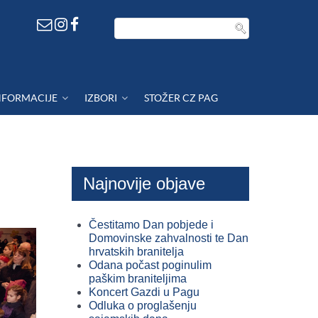
NFORMACIJE
IZBORI
STOŽER CZ PAG
Najnovije objave
Čestitamo Dan pobjede i
Domovinske zahvalnosti te Dan
hrvatskih branitelja
Odana počast poginulim
paškim braniteljima
Koncert Gazdi u Pagu
Odluka o proglašenju