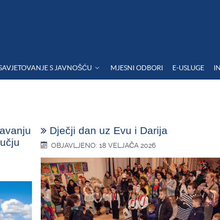
SAVJETOVANJE S JAVNOŠĆU
MJESNI ODBORI
E-USLUGE
I
žavanju
Dječji dan uz Evu i Darija
učju
OBJAVLJENO: 18 VELJAČA 2026