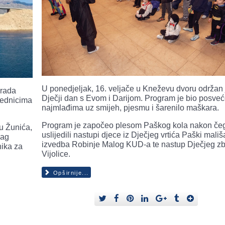
U ponedjeljak, 16. veljače u Kneževu dvoru održan 
Grada
Dječji dan s Evom i Darijom. Program je bio posve
jednicima
najmlađima uz smijeh, pjesmu i šarenilo maškara.
Program je započeo plesom Paškog kola nakon če
u Žunića,
uslijedili nastupi djece iz Dječjeg vrtića Paški mališ
Pag
izvedba Robinje Malog KUD-a te nastup Dječjeg z
ika za
Vijolice.
Opširnije...