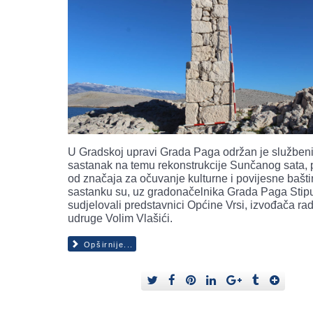
U Gradskoj upravi Grada Paga održan je služben
sastanak na temu rekonstrukcije Sunčanog sata, 
od značaja za očuvanje kulturne i povijesne bašt
sastanku su, uz gradonačelnika Grada Paga Stip
sudjelovali predstavnici Općine Vrsi, izvođača ra
udruge Volim Vlašići.
Opširnije...