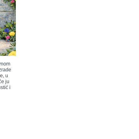
ovnom
zrade
e, u
će ju
tić i