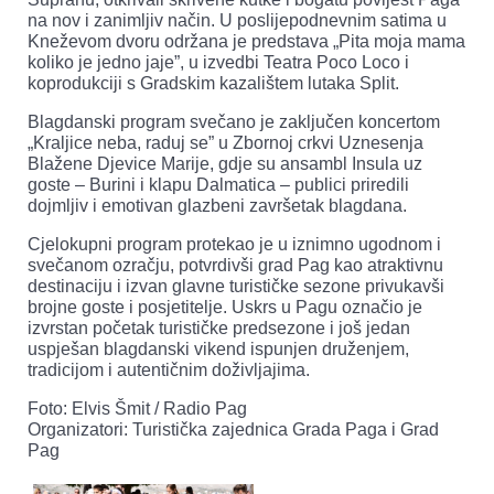
na nov i zanimljiv način. U poslijepodnevnim satima u
Kneževom dvoru održana je predstava „Pita moja mama
koliko je jedno jaje”, u izvedbi Teatra Poco Loco i
koprodukciji s Gradskim kazalištem lutaka Split.
Blagdanski program svečano je zaključen koncertom
„Kraljice neba, raduj se” u Zbornoj crkvi Uznesenja
Blažene Djevice Marije, gdje su ansambl Insula uz
goste – Burini i klapu Dalmatica – publici priredili
dojmljiv i emotivan glazbeni završetak blagdana.
Cjelokupni program protekao je u iznimno ugodnom i
svečanom ozračju, potvrdivši grad Pag kao atraktivnu
destinaciju i izvan glavne turističke sezone privukavši
brojne goste i posjetitelje. Uskrs u Pagu označio je
izvrstan početak turističke predsezone i još jedan
uspješan blagdanski vikend ispunjen druženjem,
tradicijom i autentičnim doživljajima.
Foto: Elvis Šmit / Radio Pag
Organizatori: Turistička zajednica Grada Paga i Grad
Pag