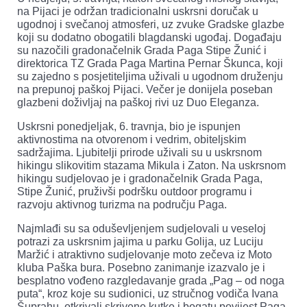
na Pijaci je održan tradicionalni uskrsni doručak u
ugodnoj i svečanoj atmosferi, uz zvuke Gradske glazbe
koji su dodatno obogatili blagdanski ugođaj. Događaju
su nazočili gradonačelnik Grada Paga Stipe Žunić i
direktorica TZ Grada Paga Martina Pernar Škunca, koji
su zajedno s posjetiteljima uživali u ugodnom druženju
na prepunoj paškoj Pijaci. Večer je donijela poseban
glazbeni doživljaj na paškoj rivi uz Duo Eleganza.
Uskrsni ponedjeljak, 6. travnja, bio je ispunjen
aktivnostima na otvorenom i vedrim, obiteljskim
sadržajima. Ljubitelji prirode uživali su u uskrsnom
hikingu slikovitim stazama Mikula i Zaton. Na uskrsnom
hikingu sudjelovao je i gradonačelnik Grada Paga,
Stipe Žunić, pruživši podršku outdoor programu i
razvoju aktivnog turizma na području Paga.
Najmlađi su sa oduševljenjem sudjelovali u veseloj
potrazi za uskrsnim jajima u parku Golija, uz Luciju
Maržić i atraktivno sudjelovanje moto zečeva iz Moto
kluba Paška bura. Posebno zanimanje izazvalo je i
besplatno vođeno razgledavanje grada „Pag – od noga
puta“, kroz koje su sudionici, uz stručnog vodiča Ivana
Šuprahu, otkrivali skrivene kutke i bogatu povijest Paga