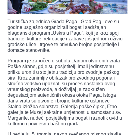
Turistička zajednica Grada Paga i Grad Pag i ove su
godine uspješno organizirali bogat i sadržajan
blagdanski program „Uskrs u Pagu”, koji je kroz spoj
tradicije, kulture, rekreacije i zabave još jednom oživio
gradske ulice i trgove te privukao brojne posjetitelje i
domaće stanovnike.
Program je započeo u subotu Danom otvorenih vrata
Paške sirane, gdje su posjetitelji imali jedinstvenu
priliku uroniti u stoljetnu tradiciju proizvodnje paškog
sira. Kroz zanimljiv obilazak proizvodnog pogona i
stručno vodstvo upoznali su proces nastanka ovog
vrhunskog proizvoda, a doživljaj je zaokružen
degustacijom autentičnih okusa otoka Paga. Istoga
dana vrata su otvorile i brojne kulturne ustanove –
Stalna izložba solarstva, Galerija paške čipke, Etno
galerija te Muzej sakralne umjetnosti u samostanu sv.
Margarite, nudeći posjetiteljima bogat i raznolik uvid u
kulturnu i povijesnu baštinu grada.
U nedjelju, 5. travnja, nakon svečanog misnog slavlja,