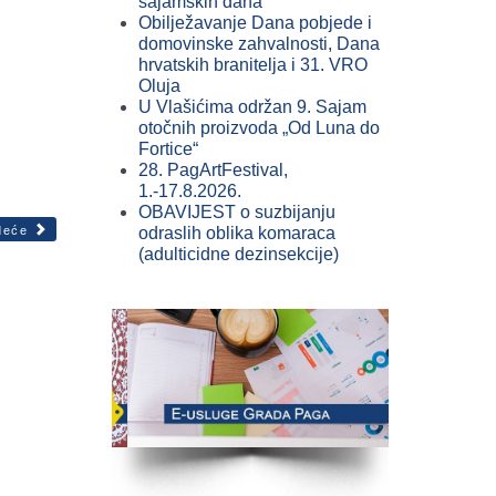
sajamskih dana
Obilježavanje Dana pobjede i
domovinske zahvalnosti, Dana
hrvatskih branitelja i 31. VRO
Oluja
U Vlašićima održan 9. Sajam
otočnih proizvoda „Od Luna do
Fortice“
28. PagArtFestival,
1.-17.8.2026.
OBAVIJEST o suzbijanju
deće
odraslih oblika komaraca
(adulticidne dezinsekcije)