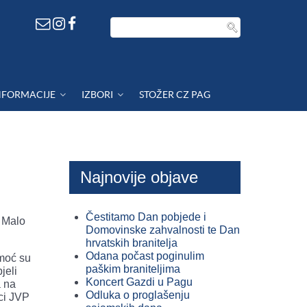
NFORMACIJE
IZBORI
STOŽER CZ PAG
Najnovije objave
Čestitamo Dan pobjede i
a Malo
Domovinske zahvalnosti te Dan
hrvatskih branitelja
Odana počast poginulim
omoć su
paškim braniteljima
jeli
Koncert Gazdi u Pagu
a na
Odluka o proglašenju
ci JVP