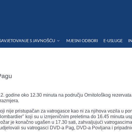
SAVJETOVANJE S JAVNOŠĆU
MJESNI ODBORI
E-USLUGE
I
Pagu
12. godine oko 12.30 minuta na području Ornitološkog rezervat
 razmjera.
ji nije pristupačan za vatrogasce kao ni za njihova vozila u p
ombardier" koji su u izmjeničnim preletima do 16.45 minuta usp
 Požar je konačno ugašen u 17.30 sati, zahvaljujući vatrogascim
sudjelovali su vatrogasci DVD-a Pag, DVD-a Povljana i pripadni