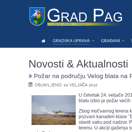
GRADSKA UPRAVA
GRAĐANI
Novosti & Aktualnosti
Požar na području Velog blata na 
OBJAVLJENO: 24 VELJAČA 2012
U četvrtak 24. veljače 20
blato izbio je požar većih
Zbog močvarnog terena ko
pozvani kanaderi klase "B
staviti vatru pod nadzor.
terenu. U akciji gašenja 