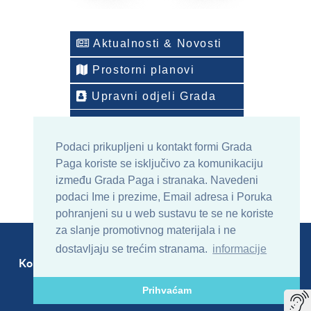
Aktualnosti & Novosti
Prostorni planovi
Upravni odjeli Grada
Telefonski imenik
Podaci prikupljeni u kontakt formi Grada
ONLINE arhiv sadržaja
Paga koriste se isključivo za komunikaciju
između Grada Paga i stranaka. Navedeni
podaci Ime i prezime, Email adresa i Poruka
pohranjeni su u web sustavu te se ne koriste
za slanje promotivnog materijala i ne
dostavljaju se trećim stranama.
informacije
Kontakt
Sitemap
RSS
Prihvaćam