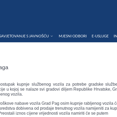
SAVJETOVANJE S JAVNOŠĆU
MJESNI ODBORI
E-USLUGE
I
Paga
ostupak kupnje službenog vozila za potrebe gradske služb
cije u kojoj se nalaze svi gradovi diljem Republike Hrvatske, 
jenog vozila.
 troškove nabave vozila Grad Pag osim kupnje rabljenog vozila ć
e sredstva dobivena od prodaje trenutnog vozila namijeniti za ku
eostali iznos cijene vrijednosti vozila namiriti će se putem