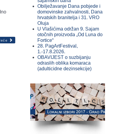
sajamskih dana
Obilježavanje Dana pobjede i
dno
domovinske zahvalnosti, Dana
hrvatskih branitelja i 31. VRO
Oluja
U Vlašićima održan 9. Sajam
otočnih proizvoda „Od Luna do
Fortice“
deće
28. PagArtFestival,
1.-17.8.2026.
OBAVIJEST o suzbijanju
odraslih oblika komaraca
(adulticidne dezinsekcije)