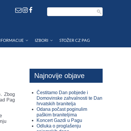
NFORMACIJE
IZBORI
STOŽER CZ PAG
Najnovije objave
Čestitamo Dan pobjede i
e. Zbog
Domovinske zahvalnosti te Dan
Grad Pag
hrvatskih branitelja
Odana počast poginulim
paškim braniteljima
e
Koncert Gazdi u Pagu
pnju
Odluka o proglašenju