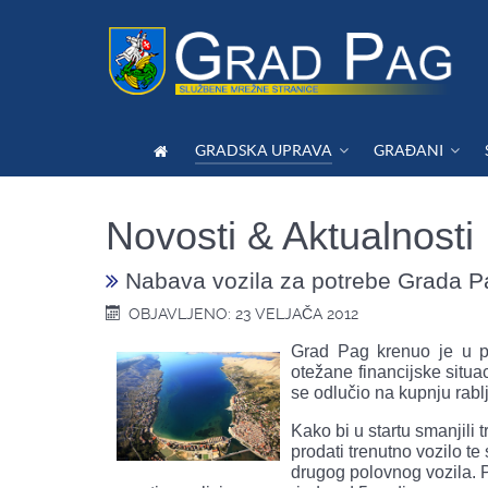
GRADSKA UPRAVA
GRAĐANI
Novosti & Aktualnosti
Nabava vozila za potrebe Grada 
OBJAVLJENO: 23 VELJAČA 2012
Grad Pag krenuo je u p
otežane financijske situa
se odlučio na kupnju rabl
Kako bi u startu smanjili
prodati trenutno vozilo t
drugog polovnog vozila. Pr