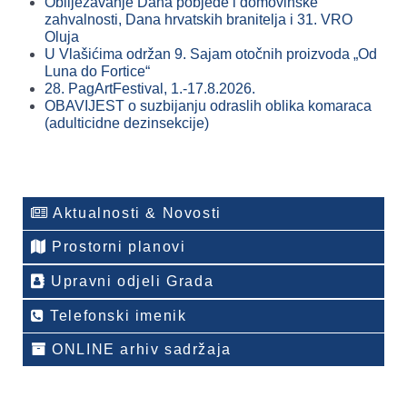
Obilježavanje Dana pobjede i domovinske
zahvalnosti, Dana hrvatskih branitelja i 31. VRO
Oluja
U Vlašićima održan 9. Sajam otočnih proizvoda „Od
Luna do Fortice“
28. PagArtFestival, 1.-17.8.2026.
OBAVIJEST o suzbijanju odraslih oblika komaraca
(adulticidne dezinsekcije)
Aktualnosti & Novosti
Prostorni planovi
Upravni odjeli Grada
Telefonski imenik
ONLINE arhiv sadržaja