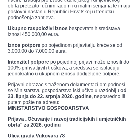
obrta pretežito ručnim radom i u malim serijama te imaju
poslovni nastan u Republici Hrvatskoj u trenutku
podnošenja zahtjeva.
Ukupno raspoloživi iznos
bespovratnih sredstava
iznosi 450.000,00 eura.
Iznos potpore
po pojedinom prijavitelju kreće se od
3.000,00 do 7.000,00 eura.
Intenzitet potpore
po pojedinoj prijavi može iznositi do
100% prihvatljivih troškova, a sredstva se isplaćuju
jednokratno u ukupnom iznosu dodijeljene potpore.
Prijavni obrazac s traženom dokumentacijom podnosi
se Ministarstvu gospodarstva isključivo u razdoblju
od
23. lipnja do 22. srpnja 2026. godine
, neposredno ili
putem pošte na adresu:
MINISTARSTVO GOSPODARSTVA
Prijava „Očuvanje i razvoj tradicijskih i umjetničkih
obrta“ za 2026. godinu
Ulica grada Vukovara 78