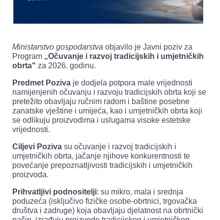
Ministarstvo gospodarstva
objavilo je Javni poziv za
Program
„Očuvanje i razvoj tradicijskih i umjetničkih
obrta"
za 2026. godinu.
Predmet Poziva
je dodjela potpora male vrijednosti
namijenjenih očuvanju i razvoju tradicijskih obrta koji se
pretežito obavljaju ručnim radom i baštine posebne
zanatske vještine i umijeća, kao i umjetničkih obrta koji
se odlikuju proizvodima i uslugama visoke estetske
vrijednosti.
Ciljevi Poziva
su očuvanje i razvoj tradicijskih i
umjetničkih obrta, jačanje njihove konkurentnosti te
povećanje prepoznatljivosti tradicijskih i umjetničkih
proizvoda.
Prihvatljivi podnositelji
: su mikro, mala i srednja
poduzeća (isključivo fizičke osobe-obrtnici, trgovačka
društva i zadruge) koja obavljaju djelatnost na obrtnički
način, izrađuju proizvode tradicijskog i umjetničkog