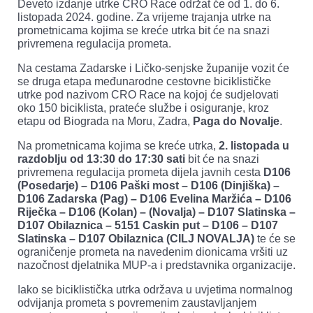
Deveto izdanje utrke CRO Race održat će od 1. do 6.
listopada 2024. godine. Za vrijeme trajanja utrke na
prometnicama kojima se kreće utrka bit će na snazi
privremena regulacija prometa.
Na cestama Zadarske i Ličko-senjske županije vozit će
se druga etapa međunarodne cestovne biciklističke
utrke pod nazivom CRO Race na kojoj će sudjelovati
oko 150 biciklista, prateće službe i osiguranje, kroz
etapu od Biograda na Moru, Zadra,
Paga do Novalje
.
Na prometnicama kojima se kreće utrka,
2. listopada u
razdoblju od 13:30 do 17:30 sati
bit će na snazi
privremena regulacija prometa dijela javnih cesta
D106
(Posedarje) – D106 Paški most – D106 (Dinjiška) –
D106 Zadarska (Pag) – D106 Evelina Maržića – D106
Riječka – D106 (Kolan) – (Novalja) – D107 Slatinska –
D107 Obilaznica – 5151 Caskin put – D106 – D107
Slatinska – D107 Obilaznica (CILJ NOVALJA)
te će se
ograničenje prometa na navedenim dionicama vršiti uz
nazočnost djelatnika MUP-a i predstavnika organizacije.
Iako se biciklistička utrka održava u uvjetima normalnog
odvijanja prometa s povremenim zaustavljanjem