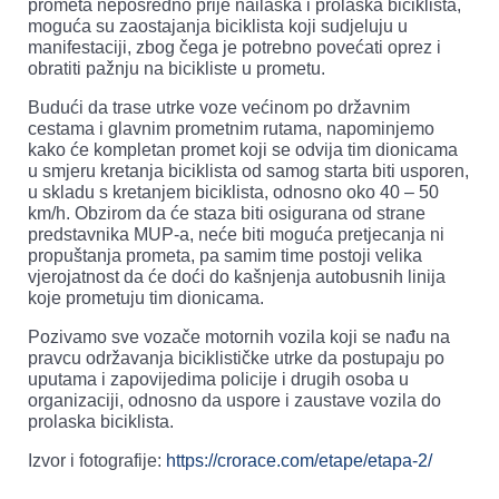
prometa neposredno prije nailaska i prolaska biciklista,
moguća su zaostajanja biciklista koji sudjeluju u
manifestaciji, zbog čega je potrebno povećati oprez i
obratiti pažnju na bicikliste u prometu.
Budući da trase utrke voze većinom po državnim
cestama i glavnim prometnim rutama, napominjemo
kako će kompletan promet koji se odvija tim dionicama
u smjeru kretanja biciklista od samog starta biti usporen,
u skladu s kretanjem biciklista, odnosno oko 40 – 50
km/h. Obzirom da će staza biti osigurana od strane
predstavnika MUP-a, neće biti moguća pretjecanja ni
propuštanja prometa, pa samim time postoji velika
vjerojatnost da će doći do kašnjenja autobusnih linija
koje prometuju tim dionicama.
Pozivamo sve vozače motornih vozila koji se nađu na
pravcu održavanja biciklističke utrke da postupaju po
uputama i zapovijedima policije i drugih osoba u
organizaciji, odnosno da uspore i zaustave vozila do
prolaska biciklista.
Izvor i fotografije:
https://crorace.com/etape/etapa-2/