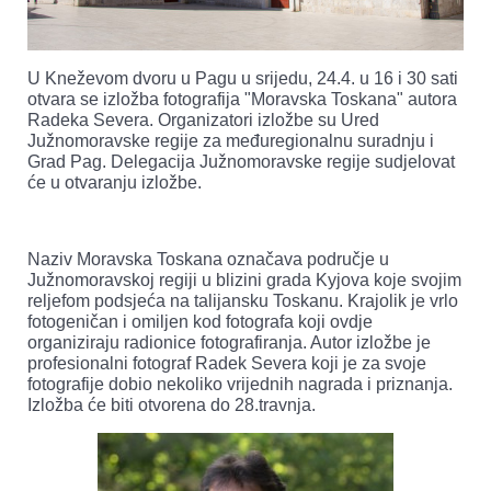
U Kneževom dvoru u Pagu u srijedu, 24.4. u 16 i 30 sati
otvara se izložba fotografija "Moravska Toskana" autora
Radeka Severa. Organizatori izložbe su Ured
Južnomoravske regije za međuregionalnu suradnju i
Grad Pag. Delegacija Južnomoravske regije sudjelovat
će u otvaranju izložbe.
Naziv Moravska Toskana označava područje u
Južnomoravskoj regiji u blizini grada Kyjova koje svojim
reljefom podsjeća na talijansku Toskanu. Krajolik je vrlo
fotogeničan i omiljen kod fotografa koji ovdje
organiziraju radionice fotografiranja. Autor izložbe je
profesionalni fotograf Radek Severa koji je za svoje
fotografije dobio nekoliko vrijednih nagrada i priznanja.
Izložba će biti otvorena do 28.travnja.