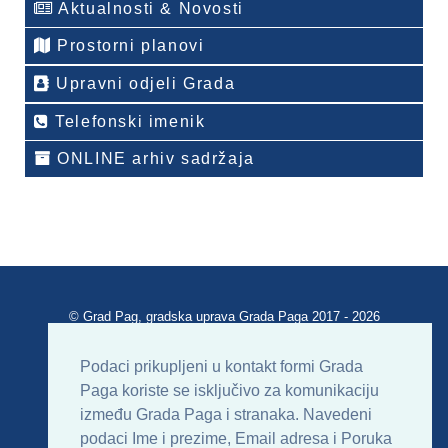
Aktualnosti & Novosti
Prostorni planovi
Upravni odjeli Grada
Telefonski imenik
ONLINE arhiv sadržaja
© Grad Pag, gradska uprava Grada Paga 2017 - 2026
Verzija portala V 2.00
Podaci prikupljeni u kontakt formi Grada
Paga koriste se isključivo za komunikaciju
Uvjeti korištenja
Impressum
Kontakt
između Grada Paga i stranaka. Navedeni
podaci Ime i prezime, Email adresa i Poruka