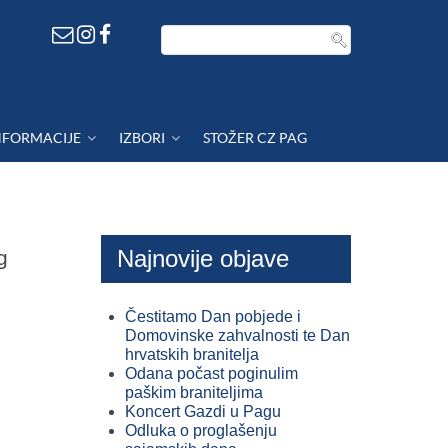
NFORMACIJE
IZBORI
STOŽER CZ PAG
Najnovije objave
g
Čestitamo Dan pobjede i
Domovinske zahvalnosti te Dan
hrvatskih branitelja
Odana počast poginulim
paškim braniteljima
Koncert Gazdi u Pagu
Odluka o proglašenju