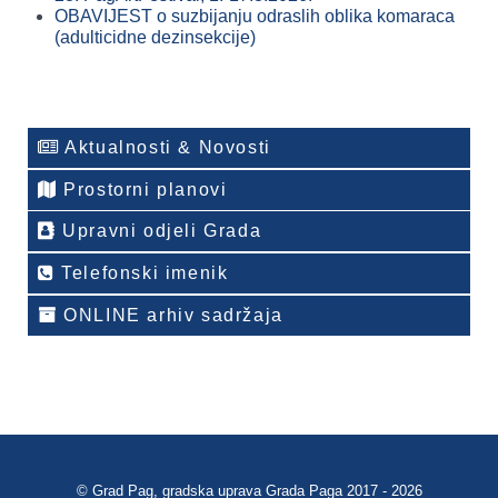
OBAVIJEST o suzbijanju odraslih oblika komaraca
(adulticidne dezinsekcije)
Aktualnosti & Novosti
Prostorni planovi
Upravni odjeli Grada
Telefonski imenik
ONLINE arhiv sadržaja
© Grad Pag, gradska uprava Grada Paga 2017 - 2026