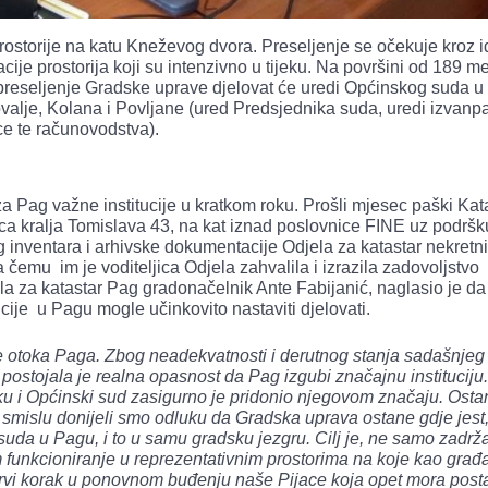
ostorije na katu Kneževog dvora. Preseljenje se očekuje kroz i
ije prostorija koji su intenzivno u tijeku. Na površini od 189 m
preseljenje Gradske uprave djelovat će uredi Općinskog suda 
Novalje, Kolana i Povljane (ured Predsjednika suda, uredi izvanp
ce te računovodstva).
a Pag važne institucije u kratkom roku. Prošli mjesec paški Kata
lica kralja Tomislava 43, na kat iznad poslovnice FINE uz podršk
 inventara i arhivske dokumentacije Odjela za katastar nekretn
 na čemu im je voditeljica Odjela zahvalila i izrazila zadovoljstvo
a za katastar Pag gradonačelnik Ante Fabijanić, naglasio je da
tucije u Pagu mogle učinkovito nastaviti djelovati.
te otoka Paga. Zbog neadekvatnosti i derutnog stanja sadašnjeg
postojala je realna opasnost da Pag izgubi značajnu instituciju
oku i Općinski sud zasigurno je pridonio njegovom značaju. Ost
m smislu donijeli smo odluku da Gradska uprava ostane gdje jest,
suda u Pagu, i to u samu gradsku jezgru. Cilj je, ne samo zadrža
m funkcioniranje u reprezentativnim prostorima na koje kao građ
 prvi korak u ponovnom buđenju naše Pijace koja opet mora posta