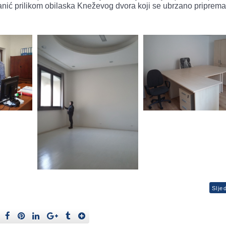
anić prilikom obilaska Kneževog dvora koji se ubrzano priprema
Slje