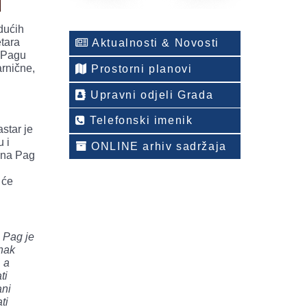
dućih
etara
Aktualnosti & Novosti
u Pagu
arnične,
Prostorni planovi
Upravni odjeli Grada
Telefonski imenik
star je
u i
ONLINE arhiv sadržaja
ina Pag
 će
. Pag je
anak
 a
ti
ani
ti