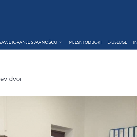
SAVJETOVANJE S JAVNOŠĆU
MJESNI ODBORI
E-USLUGE
I
žev dvor