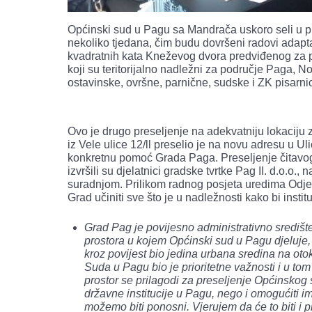
Općinski sud u Pagu sa Mandrača uskoro seli u pr
nekoliko tjedana, čim budu dovršeni radovi adaptac
kvadratnih kata Kneževog dvora predviđenog za 
koji su teritorijalno nadležni za područje Paga, 
ostavinske, ovršne, parnične, sudske i ZK pisarni
Ovo je drugo preseljenje na adekvatniju lokaciju z
iz Vele ulice 12/ll preselio je na novu adresu u U
konkretnu pomoć Grada Paga. Preseljenje čitavog
izvršili su djelatnici gradske tvrtke Pag II. d.o.o.,
suradnjom. Prilikom radnog posjeta uredima Odjel
Grad učiniti sve što je u nadležnosti kako bi insti
Grad Pag je povijesno administrativno središ
prostora u kojem Općinski sud u Pagu djeluje, 
kroz povijest bio jedina urbana sredina na ot
Suda u Pagu bio je prioritetne važnosti i u to
prostor se prilagodi za preseljenje Općinskog 
državne institucije u Pagu, nego i omogućiti i
možemo biti ponosni. Vjerujem da će to biti i