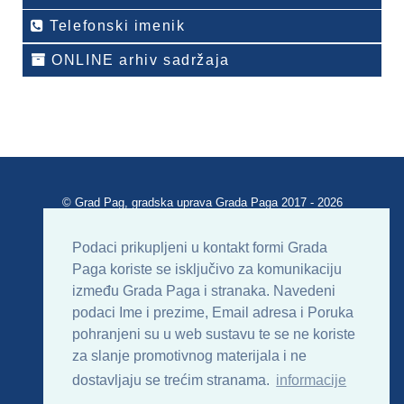
Telefonski imenik
ONLINE arhiv sadržaja
© Grad Pag, gradska uprava Grada Paga 2017 - 2026
Verzija portala V 2.00
Podaci prikupljeni u kontakt formi Grada
Paga koriste se isključivo za komunikaciju
Uvjeti korištenja
Impressum
Kontakt
između Grada Paga i stranaka. Navedeni
podaci Ime i prezime, Email adresa i Poruka
Sitemap
RSS
pohranjeni su u web sustavu te se ne koriste
za slanje promotivnog materijala i ne
dostavljaju se trećim stranama.
informacije