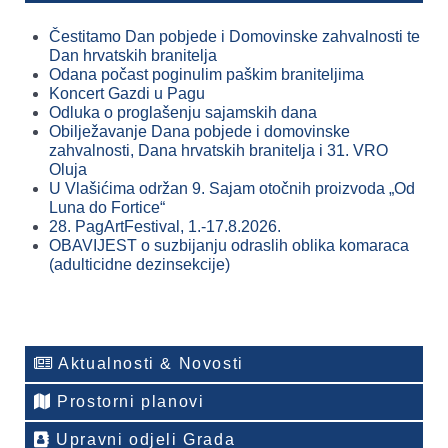
Čestitamo Dan pobjede i Domovinske zahvalnosti te
Dan hrvatskih branitelja
Odana počast poginulim paškim braniteljima
Koncert Gazdi u Pagu
Odluka o proglašenju sajamskih dana
Obilježavanje Dana pobjede i domovinske
zahvalnosti, Dana hrvatskih branitelja i 31. VRO
Oluja
U Vlašićima održan 9. Sajam otočnih proizvoda „Od
Luna do Fortice“
28. PagArtFestival, 1.-17.8.2026.
OBAVIJEST o suzbijanju odraslih oblika komaraca
(adulticidne dezinsekcije)
Aktualnosti & Novosti
Prostorni planovi
Upravni odjeli Grada