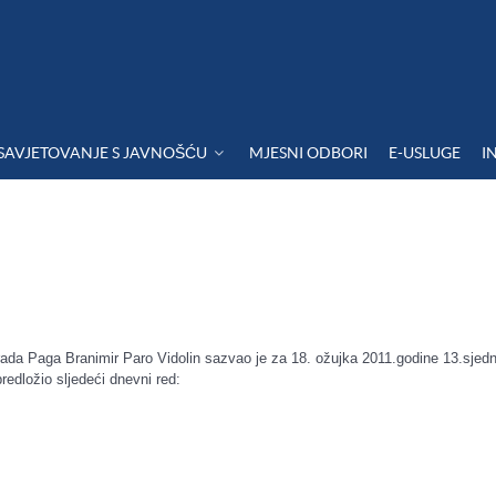
SAVJETOVANJE S JAVNOŠĆU
MJESNI ODBORI
E-USLUGE
I
ada Paga Branimir Paro Vidolin sazvao je za 18. ožujka 2011.godine 13.sjed
edložio sljedeći dnevni red: