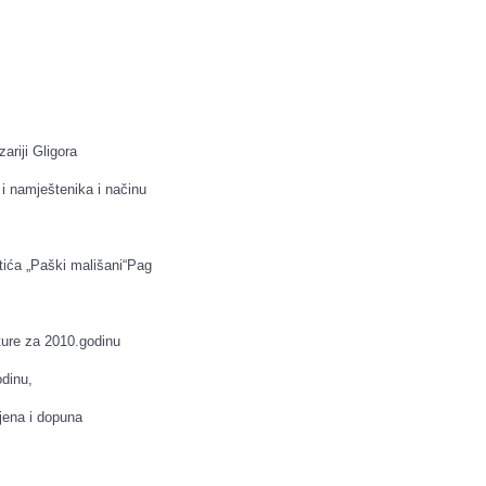
iji Gligora
 i namještenika i načinu
tića „Paški mališani“Pag
ture za 2010.godinu
dinu,
jena i dopuna