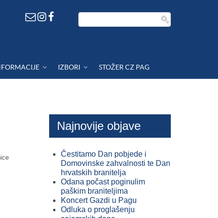
NFORMACIJE
IZBORI
STOŽER CZ PAG
Najnovije objave
Čestitamo Dan pobjede i
nice
Domovinske zahvalnosti te Dan
hrvatskih branitelja
Odana počast poginulim
paškim braniteljima
Koncert Gazdi u Pagu
Odluka o proglašenju