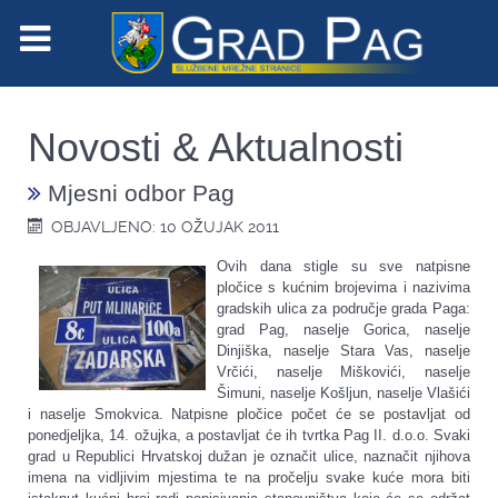
Novosti & Aktualnosti
Mjesni odbor Pag
OBJAVLJENO: 10 OŽUJAK 2011
Ovih dana stigle su sve natpisne
pločice s kućnim brojevima i nazivima
gradskih ulica za područje grada Paga:
grad Pag, naselje Gorica, naselje
Dinjiška, naselje Stara Vas, naselje
Vrčići, naselje Miškovići, naselje
Šimuni, naselje Košljun, naselje Vlašići
i naselje Smokvica. Natpisne pločice počet će se postavljat od
ponedjeljka, 14. ožujka, a postavljat će ih tvrtka Pag II. d.o.o. Svaki
grad u Republici Hrvatskoj dužan je označit ulice, naznačit njihova
imena na vidljivim mjestima te na pročelju svake kuće mora biti