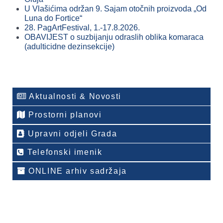
U Vlašićima održan 9. Sajam otočnih proizvoda „Od
Luna do Fortice“
28. PagArtFestival, 1.-17.8.2026.
OBAVIJEST o suzbijanju odraslih oblika komaraca
(adulticidne dezinsekcije)
Aktualnosti & Novosti
Prostorni planovi
Upravni odjeli Grada
Telefonski imenik
ONLINE arhiv sadržaja