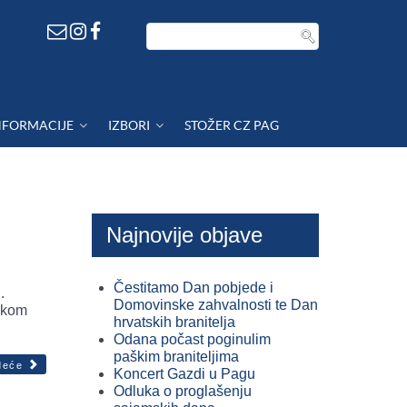
NFORMACIJE
IZBORI
STOŽER CZ PAG
Najnovije objave
Čestitamo Dan pobjede i
.
Domovinske zahvalnosti te Dan
likom
hrvatskih branitelja
Odana počast poginulim
paškim braniteljima
deće
Koncert Gazdi u Pagu
Odluka o proglašenju