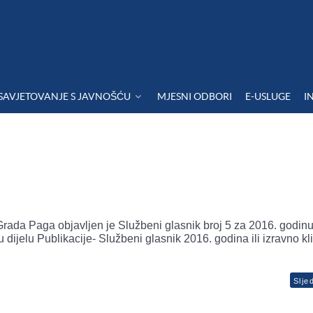
SAVJETOVANJE S JAVNOŠĆU
MJESNI ODBORI
E-USLUGE
I
ada Paga objavljen je Službeni glasnik broj 5 za 2016. godinu
dijelu Publikacije- Službeni glasnik 2016. godina ili izravno k
Slje