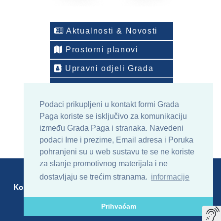
Aktualnosti & Novosti
Prostorni planovi
Upravni odjeli Grada
Telefonski imenik
Podaci prikupljeni u kontakt formi Grada
ONLINE arhiv sadržaja
Paga koriste se isključivo za komunikaciju
između Grada Paga i stranaka. Navedeni
podaci Ime i prezime, Email adresa i Poruka
pohranjeni su u web sustavu te se ne koriste
za slanje promotivnog materijala i ne
dostavljaju se trećim stranama.
informacije
Kontakt
Sitemap
RSS
Prihvaćam