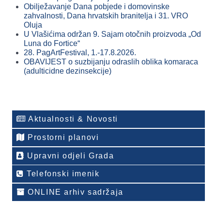
Obilježavanje Dana pobjede i domovinske
zahvalnosti, Dana hrvatskih branitelja i 31. VRO
Oluja
U Vlašićima održan 9. Sajam otočnih proizvoda „Od
Luna do Fortice“
28. PagArtFestival, 1.-17.8.2026.
OBAVIJEST o suzbijanju odraslih oblika komaraca
(adulticidne dezinsekcije)
Aktualnosti & Novosti
Prostorni planovi
Upravni odjeli Grada
Telefonski imenik
ONLINE arhiv sadržaja