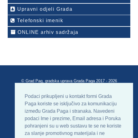
Upravni odjeli Grada
Telefonski imenik
ONLINE arhiv sadržaja
© Grad Pag, gradska uprava Grada Paga 2017 - 2026
Verzija portala V 2.00
Podaci prikupljeni u kontakt formi Grada
Paga koriste se isključivo za komunikaciju
Uvjeti korištenja
Impressum
Kontakt
između Grada Paga i stranaka. Navedeni
podaci Ime i prezime, Email adresa i Poruka
Sitemap
RSS
pohranjeni su u web sustavu te se ne koriste
za slanje promotivnog materijala i ne