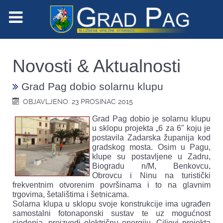
Novosti & Aktualnosti
Grad Pag dobio solarnu klupu
OBJAVLJENO: 23 PROSINAC 2015
Grad Pag dobio je solarnu klupu
u sklopu projekta „6 za 6" koju je
postavila Zadarska županija kod
gradskog mosta. Osim u Pagu,
klupe su postavljene u Zadru,
Biogradu n/M, Benkovcu,
Obrovcu i Ninu na turistički
frekventnim otvorenim površinama i to na glavnim
trgovima, šetalištima i šetnicama.
Solarna klupa u sklopu svoje konstrukcije ima ugrađen
samostalni fotonaponski sustav te uz mogućnost
sjedenja, proizvodi električnu energiju. Ciljevi projekta