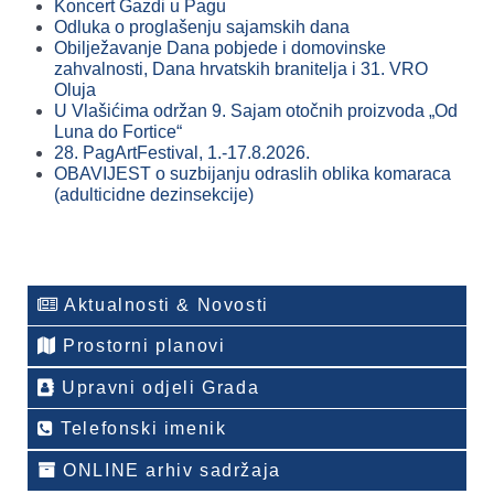
Koncert Gazdi u Pagu
Odluka o proglašenju sajamskih dana
Obilježavanje Dana pobjede i domovinske
zahvalnosti, Dana hrvatskih branitelja i 31. VRO
Oluja
U Vlašićima održan 9. Sajam otočnih proizvoda „Od
Luna do Fortice“
28. PagArtFestival, 1.-17.8.2026.
OBAVIJEST o suzbijanju odraslih oblika komaraca
(adulticidne dezinsekcije)
Aktualnosti & Novosti
Prostorni planovi
Upravni odjeli Grada
Telefonski imenik
ONLINE arhiv sadržaja