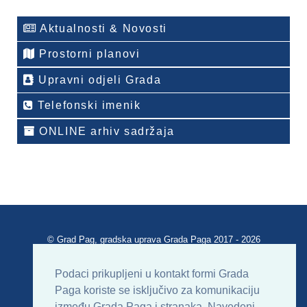
Aktualnosti & Novosti
Prostorni planovi
Upravni odjeli Grada
Telefonski imenik
ONLINE arhiv sadržaja
© Grad Pag, gradska uprava Grada Paga 2017 - 2026
Verzija portala V 2.00
Podaci prikupljeni u kontakt formi Grada
Paga koriste se isključivo za komunikaciju
Uvjeti korištenja
Impressum
Kontakt
između Grada Paga i stranaka. Navedeni