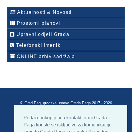
Aktualnosti & Novosti
Prostorni planovi
Upravni odjeli Grada
Telefonski imenik
ONLINE arhiv sadržaja
© Grad Pag, gradska uprava Grada Paga 2017 - 2026
Verzija portala V 2.00
Podaci prikupljeni u kontakt formi Grada
Paga koriste se isključivo za komunikaciju
Uvjeti korištenja
Impressum
Kontakt
između Grada Paga i stranaka. Navedeni