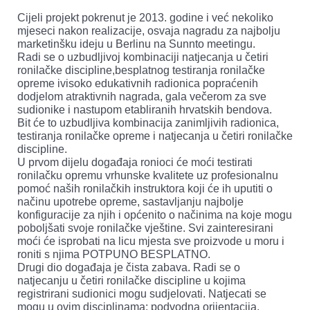
Cijeli projekt pokrenut je 2013. godine i već nekoliko
mjeseci nakon realizacije, osvaja nagradu za najbolju
marketinšku ideju u Berlinu na Sunnto meetingu.
Radi se o uzbudljivoj kombinaciji natjecanja u četiri
ronilačke discipline,besplatnog testiranja ronilačke
opreme ivisoko edukativnih radionica popraćenih
dodjelom atraktivnih nagrada, gala večerom za sve
sudionike i nastupom etabliranih hrvatskih bendova.
Bit će to uzbudljiva kombinacija zanimljivih radionica,
testiranja ronilačke opreme i natjecanja u četiri ronilačke
discipline.
U prvom dijelu događaja ronioci će moći testirati
ronilačku opremu vrhunske kvalitete uz profesionalnu
pomoć naših ronilačkih instruktora koji će ih uputiti o
načinu upotrebe opreme, sastavljanju najbolje
konfiguracije za njih i općenito o načinima na koje mogu
poboljšati svoje ronilačke vještine. Svi zainteresirani
moći će isprobati na licu mjesta sve proizvode u moru i
roniti s njima POTPUNO BESPLATNO.
Drugi dio događaja je čista zabava. Radi se o
natjecanju u četiri ronilačke discipline u kojima
registrirani sudionici mogu sudjelovati. Natjecati se
mogu u ovim disciplinama: podvodna orijentacija,