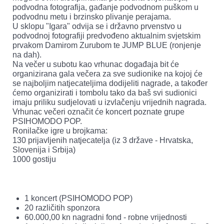
podvodna fotografija, gađanje podvodnom puškom u
podvodnu metu i brzinsko plivanje perajama.
U sklopu "Igara" odvija se i državno prvenstvo u
podvodnoj fotografiji predvođeno aktualnim svjetskim
prvakom Damirom Zurubom te JUMP BLUE (ronjenje
na dah).
Na večer u subotu kao vrhunac događaja bit će
organizirana gala večera za sve sudionike na kojoj će
se najboljim natjecateljima dodijeliti nagrade, a također
ćemo organizirati i tombolu tako da baš svi sudionici
imaju priliku sudjelovati u izvlačenju vrijednih nagrada.
Vrhunac večeri označit će koncert poznate grupe
PSIHOMODO POP.
Ronilačke igre u brojkama:
130 prijavljenih natjecatelja (iz 3 države - Hrvatska,
Slovenija i Srbija)
1000 gostiju
1 koncert (PSIHOMODO POP)
20 različitih sponzora
60.000,00 kn nagradni fond - robne vrijednosti