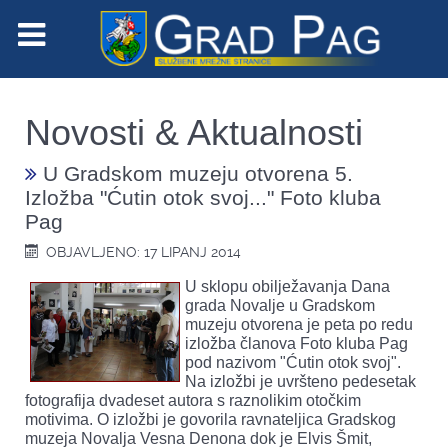
Novosti & Aktualnosti
U Gradskom muzeju otvorena 5.
Izložba "Ćutin otok svoj..." Foto kluba
Pag
OBJAVLJENO: 17 LIPANJ 2014
U sklopu obilježavanja Dana
grada Novalje u Gradskom
muzeju otvorena je peta po redu
izložba članova Foto kluba Pag
pod nazivom "Ćutin otok svoj".
Na izložbi je uvršteno pedesetak
fotografija dvadeset autora s raznolikim otočkim
motivima. O izložbi je govorila ravnateljica Gradskog
muzeja Novalja Vesna Denona dok je Elvis Šmit,