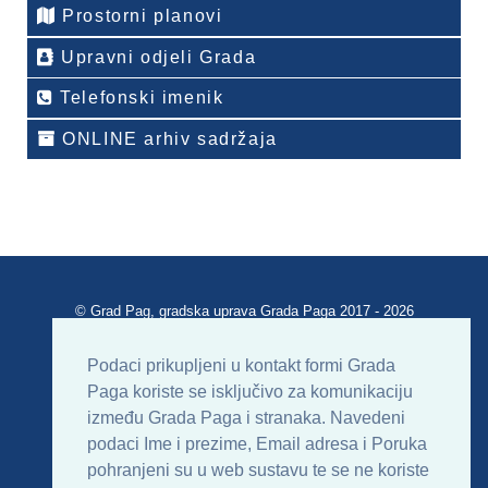
Prostorni planovi
Upravni odjeli Grada
Telefonski imenik
ONLINE arhiv sadržaja
© Grad Pag, gradska uprava Grada Paga 2017 - 2026
Verzija portala V 2.00
Podaci prikupljeni u kontakt formi Grada
Paga koriste se isključivo za komunikaciju
Uvjeti korištenja
Impressum
Kontakt
između Grada Paga i stranaka. Navedeni
podaci Ime i prezime, Email adresa i Poruka
Sitemap
RSS
pohranjeni su u web sustavu te se ne koriste