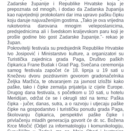
Zadarske županije i Republike Hrvatske koja je
prepoznata od mnogih, i dodao da Zadarska županija
kao najvrjedniji protokolarni dar ima upravo pašku čipku
koju daruje najuvaženijim gostima. „Tako je ova vrijedna
rukotvorina darovana mnogim veleposlanicima,
predsjednicima ali i švedskom kraljevskom paru koji je
prošle godine bio gost Zadarske županije."- rekao je
župan.
Pokrovitelji festivala su predsjednik Republike Hrvatske
Ivo Josipović i Ministarstvo kulture, a organizatori su
Turistička zajednica grada Paga, Društvo paških
čipkarica Frane Budak i Grad Pag. Svečana ceremonija
samog festivala započet će 18. lipnja u 19 sati u
Kneževu dvoru pozdravnim govorom gradonačelnika
Željka Maržića, te otvaranjem za javnost izložbi kako
paške, tako i čipke zemalja prijatelja iz cijele Europe.
Drugog dana festivala, s početkom u 10 sati, u hotelu
Meridijan, održat će se i okrugli stol na temu: Paška
čipka - jučer, danas, sutra, a o razvoju i utjecaju paške
čipke na gospodarstvo i turističku ponudu grada Paga,
školovanju čipkarica, perspektivi paške čipke i
privlačenju mladih generacija govorit će dr. sc. Božena
Krce Miočić (Odjel za informatologiju i komunikologiju,