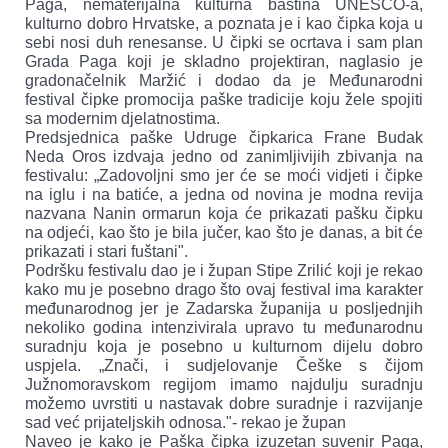
Paga, nematerijalna kulturna baština UNESCO-a,
kulturno dobro Hrvatske, a poznata je i kao čipka koja u
sebi nosi duh renesanse. U čipki se ocrtava i sam plan
Grada Paga koji je skladno projektiran, naglasio je
gradonačelnik Maržić i dodao da je Međunarodni
festival čipke promocija paške tradicije koju žele spojiti
sa modernim djelatnostima.
Predsjednica paške Udruge čipkarica Frane Budak
Neda Oros izdvaja jedno od zanimljivijih zbivanja na
festivalu: „Zadovoljni smo jer će se moći vidjeti i čipke
na iglu i na batiće, a jedna od novina je modna revija
nazvana Nanin ormarun koja će prikazati pašku čipku
na odjeći, kao što je bila jučer, kao što je danas, a bit će
prikazati i stari fuštani".
Podršku festivalu dao je i župan Stipe Zrilić koji je rekao
kako mu je posebno drago što ovaj festival ima karakter
međunarodnog jer je Zadarska županija u posljednjih
nekoliko godina intenzivirala upravo tu međunarodnu
suradnju koja je posebno u kulturnom dijelu dobro
uspjela. „Znači, i sudjelovanje Češke s čijom
Južnomoravskom regijom imamo najdulju suradnju
možemo uvrstiti u nastavak dobre suradnje i razvijanje
sad već prijateljskih odnosa."- rekao je župan
Naveo je kako je Paška čipka izuzetan suvenir Paga,