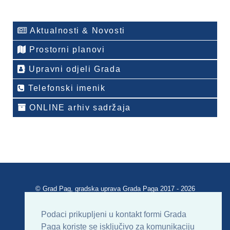
Aktualnosti & Novosti
Prostorni planovi
Upravni odjeli Grada
Telefonski imenik
ONLINE arhiv sadržaja
© Grad Pag, gradska uprava Grada Paga 2017 - 2026
Verzija portala V 2.00
Podaci prikupljeni u kontakt formi Grada
Paga koriste se isključivo za komunikaciju