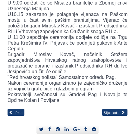
U 9.00 održati će se Misa za branitelje u Zbornoj crkvi
Uznesenja Marijina.
U10.15 zakazano je polaganje vijenaca na Paškom
mostu u čast svim paškim braniteljima. Vijenac će
položiti brigadir Miroslav Kovač - izaslanik Predsjednika
RH i Vrhovnog zapovjednika Oružanih snaga RH-a.
U 11.00 započinje ceremonija dodjele odličja na Trgu
Petra Krešimira IV. Prijavak će podnijeti pukovnik Ante
Ćepulo.
Brigadir Miroslav Kovač, načelnik Stožera
zapovjedništva Hrvatskog ratnog zrakoplovstva i
protuzračne obrane i izaslanik Predsjednika RH dr. Ive
Josipovića uručiti će odličje
"Red hrvatskog trolista" Samostalnom odredu Pag.
Nakon ceremonije organizirano je zajedničko druženje
uz vojnički grah, piće i glazbeni program.
Pokrovitelji svečanosti su Gradovi Pag i Novalja te
Općine Kolan i Povljana.
Pret
Sljedeće