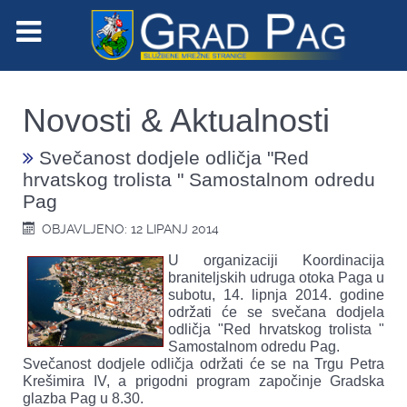
Novosti & Aktualnosti
Svečanost dodjele odličja "Red
hrvatskog trolista " Samostalnom odredu
Pag
OBJAVLJENO: 12 LIPANJ 2014
U organizaciji Koordinacija
braniteljskih udruga otoka Paga u
subotu, 14. lipnja 2014. godine
održati će se svečana dodjela
odličja "Red hrvatskog trolista "
Samostalnom odredu Pag.
Svečanost dodjele odličja održati će se na Trgu Petra
Krešimira IV, a prigodni program započinje Gradska
glazba Pag u 8.30.